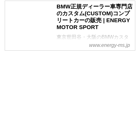
BMW正規ディーラー車専門店
のカスタム(CUSTOM)コンプ
リートカーの販売 | ENERGY
MOTOR SPORT
東京世田谷・大阪のBMWカスタ
ム、フルオーダー、コンプリート
www.energy-ms.jp
カーの販売。ノーマル車をベース
にオリジナルの車を作成。クオリ
ティ、デザイン性の高さに評価あ
るBMW正規ディーラー車専門店
GARAGE EVERYNのブランドで
す。