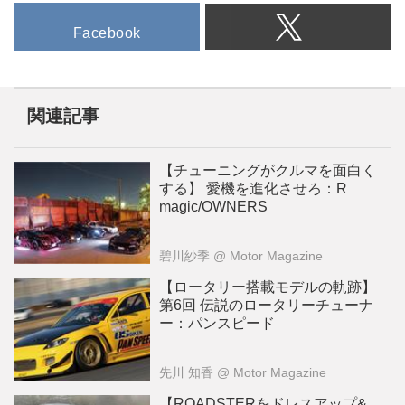
Facebook
関連記事
【チューニングがクルマを面白く
する】 愛機を進化させろ：R
magic/OWNERS
碧川紗季
@ Motor Magazine
【ロータリー搭載モデルの軌跡】
第6回 伝説のロータリーチューナ
ー：パンスピード
先川 知香
@ Motor Magazine
【ROADSTERをドレスアップ&