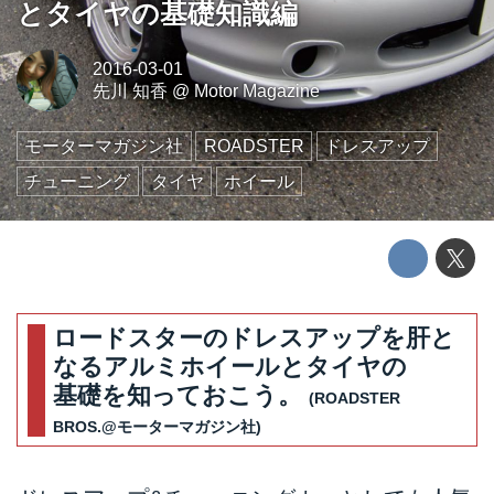
とタイヤの基礎知識編
2016-03-01
先川 知香
@
Motor Magazine
モーターマガジン社
ROADSTER
ドレスアップ
チューニング
タイヤ
ホイール
ロードスターのドレスアップを肝と
なるアルミホイールとタイヤの
基礎を知っておこう。
(ROADSTER
BROS.@モーターマガジン社)