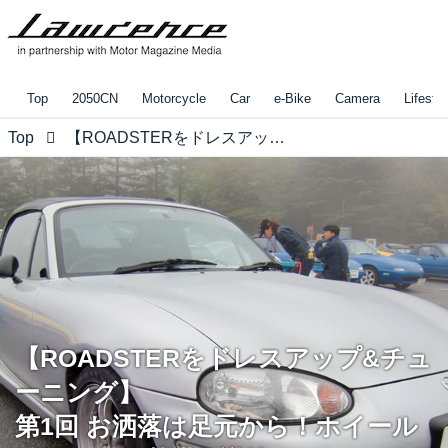
Top
2050CN
Motorcycle
Car
e-Bike
Camera
Lifestyl
Top
【ROADSTERをドレスアップ&チューニング】 第1回 お洒落は足元から！ホイールとタイヤの基礎知識編
【ROADSTERをドレスアップ&チュ
ーニング】
第1回 お洒落は足元から！ホイール