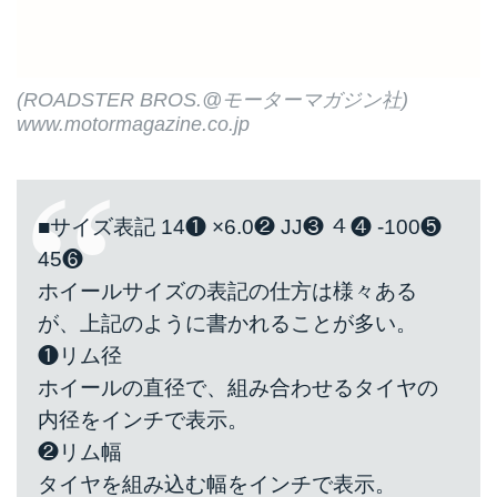
(ROADSTER BROS.@モーターマガジン社)
www.motormagazine.co.jp
■サイズ表記 14❶ ×6.0❷ JJ❸ ４❹ -100❺
45❻
ホイールサイズの表記の仕方は様々ある
が、上記のように書かれることが多い。
❶リム径
ホイールの直径で、組み合わせるタイヤの
内径をインチで表示。
❷リム幅
タイヤを組み込む幅をインチで表示。