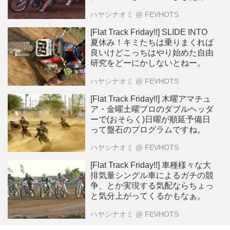
ハヤシナオミ
@ FEVHOTS
[Flat Track Friday!!] SLIDE INTO
夏休み！キミたちは乗りまくれば
良いけどこっちはやり始めた自由
研究をどーにかしないとねー。
ハヤシナオミ
@ FEVHOTS
[Flat Track Friday!!] 木曜アマチュ
ア・金曜土曜プロのダブルヘッダ
ーで(おそらく)日曜が順延予備日
って盤石のプログラムですね。
ハヤシナオミ
@ FEVHOTS
[Flat Track Friday!!] 車種様々な大
排気量シングル車によるガチの競
争、とか実現する気配ならちょっ
と気分上がってくるかもなぁ。
ハヤシナオミ
@ FEVHOTS