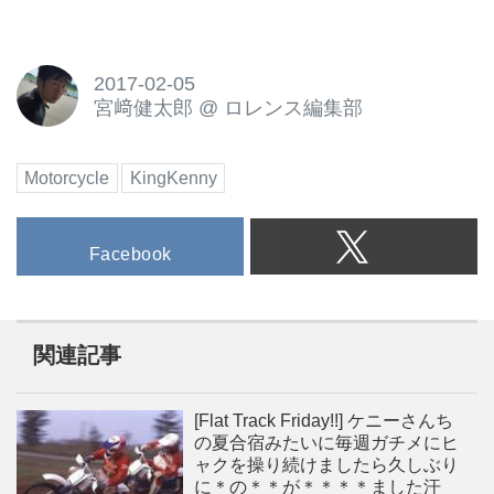
2017-02-05
宮﨑健太郎
@
ロレンス編集部
Motorcycle
KingKenny
Facebook
関連記事
[Flat Track Friday!!] ケニーさんち
の夏合宿みたいに毎週ガチメにヒ
ャクを操り続けましたら久しぶり
に＊の＊＊が＊＊＊＊ました汗