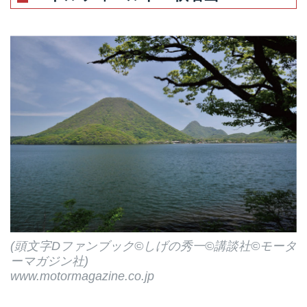
(頭文字Dファンブック©しげの秀一©講談社©モータ
ーマガジン社)
www.motormagazine.co.jp