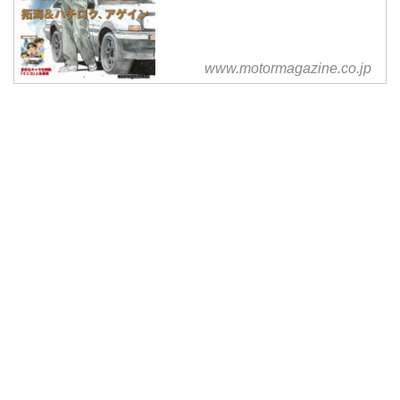
文字D」。限りなくリアルなバト
ル描写や迫真のスピード感。すべ
てのクルマ好きの夢が詰まったD
www.motormagazine.co.jp
の世界。その中でも一番の見せど
ころである様々な強敵との峠バト
ル！今回は藤原とうふ店 藤原拓
海 AE86トレノ vs 妙義 ナイトキ
ッズ 中里毅 R32 GT-R Vスペック
Ⅱに注目したいと思います。