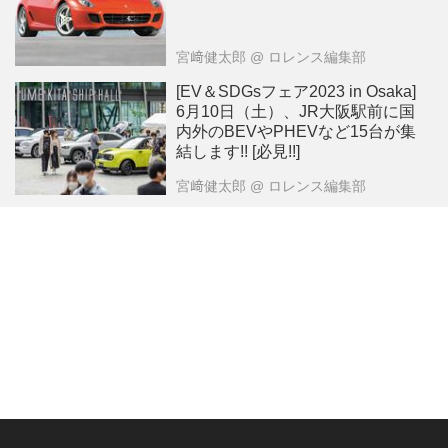
宮﨑健太郎
@ ロレンス編集部
[EV＆SDGsフェア2023 in Osaka]
6月10日（土）、JR大阪駅前に国
内外のBEVやPHEVなど15台が集
結します!! [必見!!]
宮﨑健太郎
@ ロレンス編集部