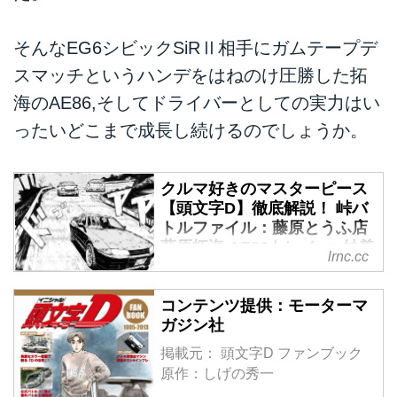
そんなEG6シビックSiRⅡ相手にガムテープデ
スマッチというハンデをはねのけ圧勝した拓
海のAE86,そしてドライバーとしての実力はい
ったいどこまで成長し続けるのでしょうか。
クルマ好きのマスターピース
【頭文字D】徹底解説！ 峠バ
トルファイル：藤原とうふ店
藤原拓海 AE86トレノ vs 妙義
lrnc.cc
ナイトキッズ 中里毅 R32 GT-
R VスペックⅡ - LAWRENCE
コンテンツ提供：モーターマ
- Motorcycle x Cars + α =
ガジン社
Your Life.
掲載元： 頭文字D ファンブック
1995年に講談社の「週刊ヤング
原作：しげの秀一
マガジン」で連載が開始された、
しげの秀一先生の永遠の名作「頭