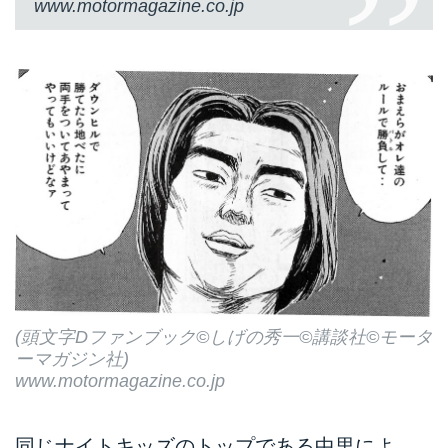
www.motormagazine.co.jp
(頭文字Dファンブック©しげの秀一©講談社©モータ
ーマガジン社)
www.motormagazine.co.jp
同じナイトキッズのトップである中里によ