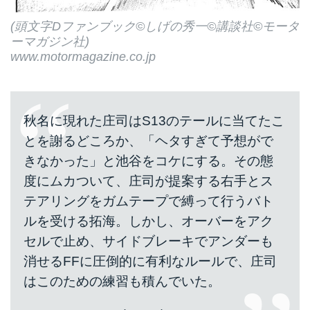
(頭文字Dファンブック©しげの秀一©講談社©モータ
ーマガジン社)
www.motormagazine.co.jp
秋名に現れた庄司はS13のテールに当てたこ
とを謝るどころか、「ヘタすぎて予想がで
きなかった」と池谷をコケにする。その態
度にムカついて、庄司が提案する右手とス
テアリングをガムテープで縛って行うバト
ルを受ける拓海。しかし、オーバーをアク
セルで止め、サイドブレーキでアンダーも
消せるFFに圧倒的に有利なルールで、庄司
はこのための練習も積んでいた。