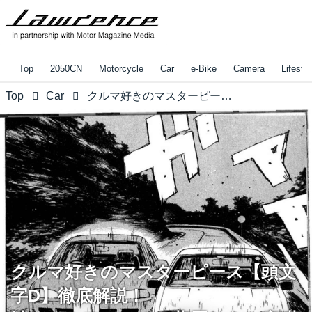
Top
2050CN
Motorcycle
Car
e-Bike
Camera
Lifestyl
Top
Car
クルマ好きのマスターピース【頭文字D】徹底解説！ 峠バトルファイル：藤原とうふ店 藤原拓海 AE86トレノ vs 妙義 ナイトキッズ 庄司慎吾 EG6 シビックSiR Ⅱ
クルマ好きのマスターピース【頭文
字D】徹底解説！