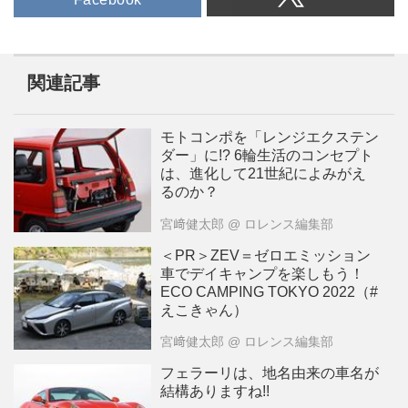
関連記事
モトコンポを「レンジエクステン
ダー」に!? 6輪生活のコンセプト
は、進化して21世紀によみがえ
るのか？
宮﨑健太郎
@ ロレンス編集部
＜PR＞ZEV＝ゼロエミッション
車でデイキャンプを楽しもう！
ECO CAMPING TOKYO 2022（#
えこきゃん）
宮﨑健太郎
@ ロレンス編集部
フェラーリは、地名由来の車名が
結構ありますね!!