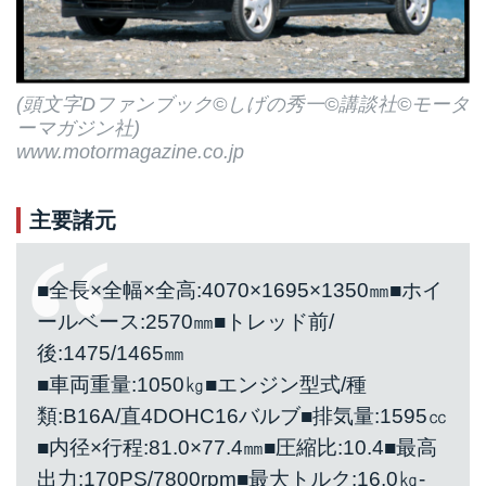
(頭文字Dファンブック©しげの秀一©講談社©モータ
ーマガジン社)
www.motormagazine.co.jp
主要諸元
■全長×全幅×全高:4070×1695×1350㎜■ホイ
ールベース:2570㎜■トレッド前/
後:1475/1465㎜
■車両重量:1050㎏■エンジン型式/種
類:B16A/直4DOHC16バルブ■排気量:1595㏄
■内径×行程:81.0×77.4㎜■圧縮比:10.4■最高
出力:170PS/7800rpm■最大トルク:16.0㎏-