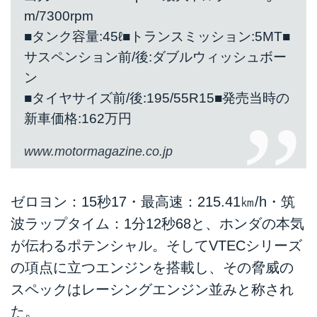
m/7300rpm
■タンク容量:45ℓ■トランスミッション:5MT■
サスペンション前/後:ダブルウィッシュボー
ン
■タイヤサイズ前/後:195/55R15■発売当時の
新車価格:162万円
www.motormagazine.co.jp
ゼロヨン：15秒17・最高速：215.41㎞/h・筑
波ラップタイム：1分12秒68と、ホンダの本気
が伝わるポテンシャル。そしてVTECシリーズ
の項点に立つエンジンを搭載し、その脅威の
スペックはレーシングエンジン並みと称され
た。