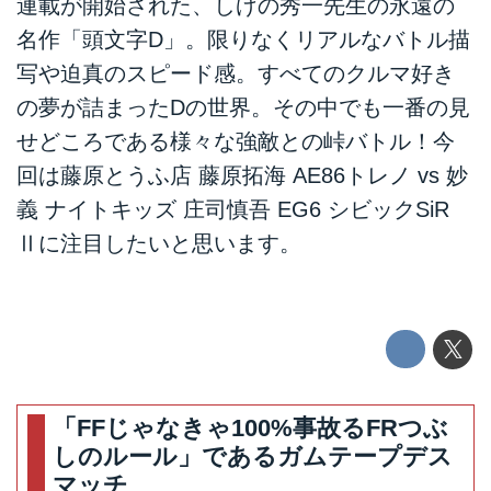
連載が開始された、しげの秀一先生の永遠の
名作「頭文字D」。限りなくリアルなバトル描
写や迫真のスピード感。すべてのクルマ好き
の夢が詰まったDの世界。その中でも一番の見
せどころである様々な強敵との峠バトル！今
回は藤原とうふ店 藤原拓海 AE86トレノ vs 妙
義 ナイトキッズ 庄司慎吾 EG6 シビックSiR
Ⅱに注目したいと思います。
「FFじゃなきゃ100%事故るFRつぶ
しのルール」であるガムテープデス
マッチ