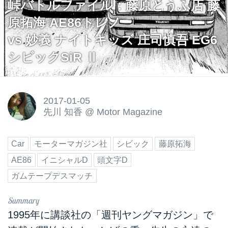
峠バトルファイル：藤原とうふ店 藤
原拓海 AE86トレノ
vs 妙義 ナイトキッズ 庄司慎吾 EG6
シビックSiR Ⅱ
2017-01-05
先川 知香
@
Motor Magazine
Car
モーターマガジン社
シビック
藤原拓海
AE86
イニシャルD
頭文字D
ガムテープデスマッチ
1995年に講談社の「週刊ヤングマガジン」で