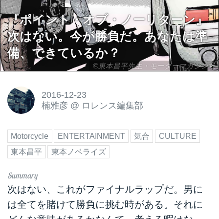
『ポイント・オブ・ノーリターン』
次はない。今が勝負だ。あなたは準
備、できているか？
©東本昌平先生・モーターマガジン社
2016-12-23
楠雅彦
@
ロレンス編集部
Motorcycle
ENTERTAINMENT
気合
CULTURE
東本昌平
東本ノベライズ
次はない、これがファイナルラップだ。男に
は全てを賭けて勝負に挑む時がある。それに