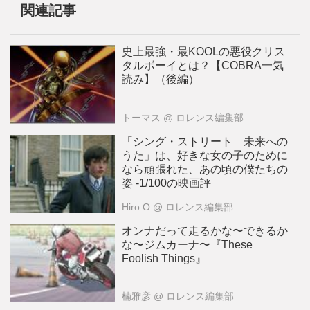
関連記事
史上最強・最KOOLの悪役クリス
タルボーイとは？【COBRA一気
読み】（後編）
トーマス
@ ロレンス編集部
「シング・ストリート 未来への
うた」は、好きな女の子のために
なら頑張れた、あの頃の僕たちの
姿 -1/100の映画評
Hiro O
@ ロレンス編集部
オンナだって走るかな〜できるか
な〜ジムカーナ〜『These
Foolish Things』
楠雅彦
@ ロレンス編集部