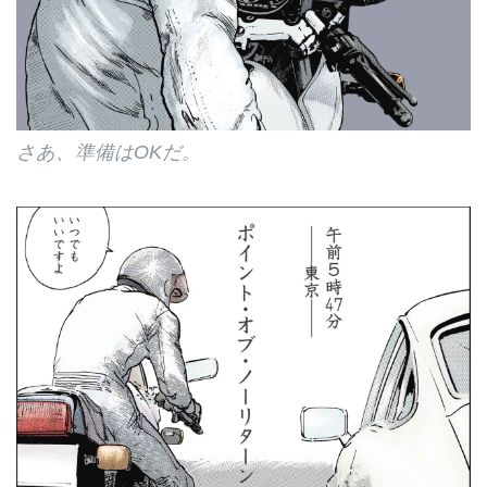
さあ、準備はOKだ。