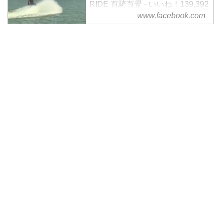
RIDE 百騎百景 - いいね！139,392
www.facebook.com
件 · 21,668人が話題にしています
- 「バイクの数だけ物語り」をテ
ーマに、ライダー皆様の日常から
ツーリングなど投稿写真とコメン
トを募集！バイクの楽しさを皆さ
んでシェアしてまいりましょう！
「東本昌平RIDE」