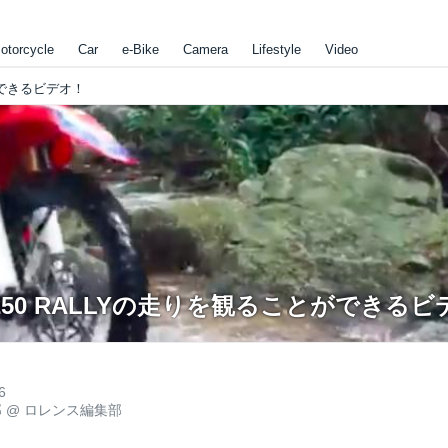
otorcycle
Car
e-Bike
Camera
Lifestyle
Video
ができるビデオ！
250 RALLYの走りを観ることができるビ
6
郎
@
ロレンス編集部