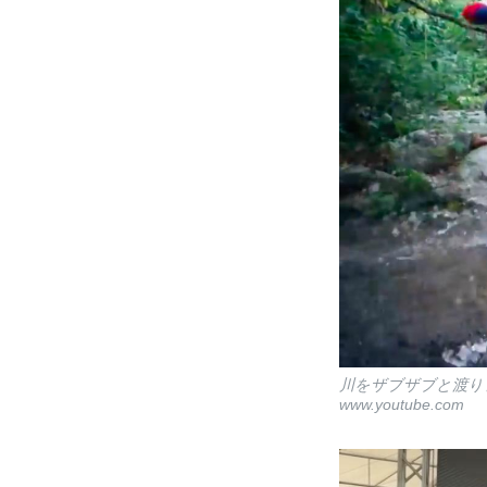
川をザブザブと渡り
www.youtube.com