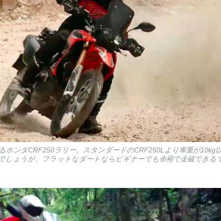
ホンダCRF250ラリー。スタンダードのCRF250Lより車重が10k
でしょうが、フラットなダートならビギナーでも余裕で走破できる