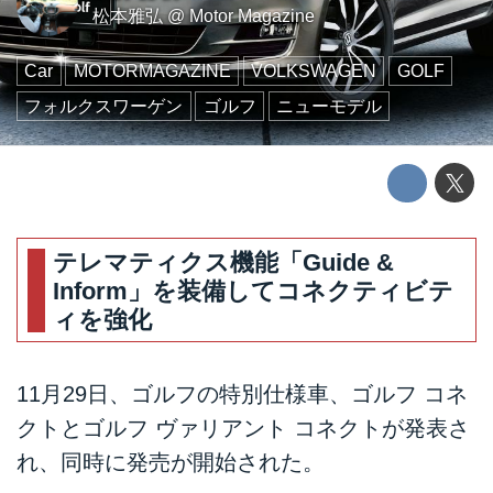
松本雅弘
@
Motor Magazine
Car
MOTORMAGAZINE
VOLKSWAGEN
GOLF
フォルクスワーゲン
ゴルフ
ニューモデル
テレマティクス機能「Guide &
Inform」を装備してコネクティビテ
ィを強化
11月29日、ゴルフの特別仕様車、ゴルフ コネ
クトとゴルフ ヴァリアント コネクトが発表さ
れ、同時に発売が開始された。