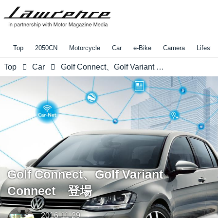
Top
2050CN
Motorcycle
Car
e-Bike
Camera
Lifestyl
Top
Car
Golf Connect、Golf Variant Connect 登場
Golf Connect、Golf Variant
Connect 登場
2016-11-29