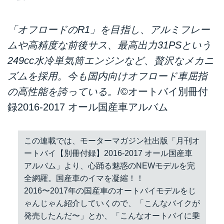
「オフロードのR1」を目指し、アルミフレー
ムや高精度な前後サス、最高出力31PSという
249cc水冷単気筒エンジンなど、贅沢なメカニ
ズムを採用。今も国内向けオフロード車屈指
の高性能を誇っている。
/©オートバイ別冊付
録2016-2017 オール国産車アルバム
この連載では、モーターマガジン社出版「月刊オ
ートバイ【別冊付録】2016-2017 オール国産車
アルバム」より、心踊る魅惑のNEWモデルを完
全網羅。国産車のイマを凝縮！！
2016〜2017年の国産車のオートバイモデルをじ
ゃんじゃん紹介していくので、「こんなバイクが
発売したんだ〜」とか、「こんなオートバイに乗