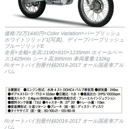
価格:72万1440円<Color Variation>パープリッシュ
ホワイトソリッド1[写真]、ディープパープリッシュ
ブルーソリッドE
全長×全幅×全高:2190×810×1235mm ホイールベー
ス:1425mm シート高:895mm 車両重量:132kg
/©オートバイ別冊付録2016-2017 オール国産車アル
バム
/©オートバイ別冊付録2016-2017 オール国産車アル
バム