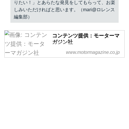
りたい！」とあらたな発見をしてもらって、お楽
しみいただければと思います。（mari@ロレンス
編集部）
コンテンツ提供：モーターマ
ガジン社
掲載元：オートバイ別冊付録
www.motormagazine.co.jp
2016-2017 オール国産車アルバム