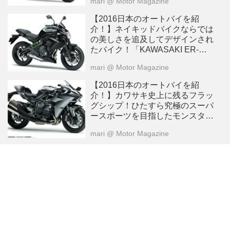
mari
@ Motor Magazine
【2016日本のオートバイを紹
介！】ネイキッドバイクならでは
の美しさを追及してデザインされ
たバイク！「KAWASAKI ER-
6n」
mari
@ Motor Magazine
【2016日本のオートバイを紹
介！】カワサキ史上に残るフラッ
グシップ！ひたすら究極のスーパ
ースポーツを目指したモンスター
バイク！「KAWASAKI NINJA
mari
@ Motor Magazine
H2」