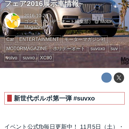
フェア2016展示車情報~
2016-10-26
ゴン太（ホリデーオート編集部）
@
Motor
Magazine
Car
ENTERTAINMENT
モーターマガジン社
MOTORMAGAZINE
ホリデーオート
suvoxo
suv
volvo
suvxo
XC90
新世代ボルボ第一弾 #suvxo
イベント公式fb毎日更新中！ 11月5日（土）・