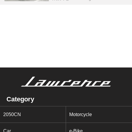
Category
2050CN
Motorcycle
Car
e-Bike