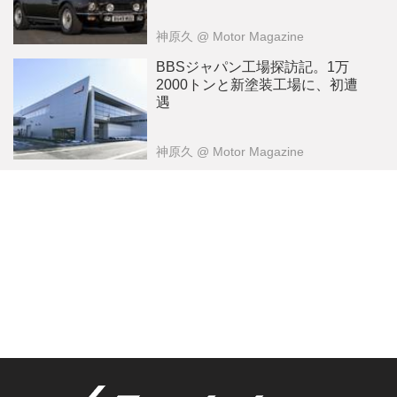
神原久
@ Motor Magazine
BBSジャパン工場探訪記。1万
2000トンと新塗装工場に、初遭
遇
神原久
@ Motor Magazine