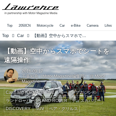
Top
2050CN
Motorcycle
Car
e-Bike
Camera
Lifestyl
Top
Car
【動画】空中からスマホでシートを遠隔操作
【動画】空中からスマホでシートを
遠隔操作
2016-09-17
千葉知充（Motor Magazine編集部）
@
Motor
Magazine
Car
MOTORMAGAZINE
モーターマガジン社
ランドローバー
LAND-ROVER
ディスカバリー
DISCOVERY
SUV
ベア・グリルス