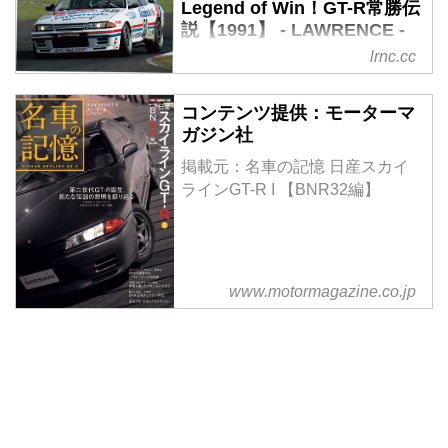
Legend of Win！GT-R常勝伝
説【1991】 - LAWRENCE -
Motorcycle x Cars + α =
lrnc.cc
Your Life.
GT-Rを復活させるなら、圧倒的
コンテンツ提供：モーターマ
速さでレースを制することが条件
ガジン社
だ。その難しさを一番知っている
掲載元：名車の記憶 日産スカイ
のは日産であろう。慎重にも慎重
ラインGT-R I 【BNR32編】
を期して89年に登場した3代目
GT-R、R32スカイラインは、世
界規模で行われていたグループA
規定でのツーリングカーレース国
内デビューウインを合い言葉に開
www.motormagazine.co.jp
発された。そんなGT-R復活まで
の戦いの記録を振り返っていこう
と思います。