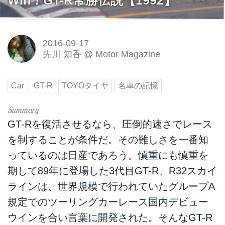
Win！GT-R常勝伝説【1992】
2016-09-17
先川 知香
@
Motor Magazine
Car
GT-R
TOYOタイヤ
名車の記憶
GT-Rを復活させるなら、圧倒的速さでレース
を制することが条件だ。その難しさを一番知
っているのは日産であろう。慎重にも慎重を
期して89年に登場した3代目GT-R、R32スカイ
ラインは、世界規模で行われていたグループA
規定でのツーリングカーレース国内デビュー
ウインを合い言葉に開発された。そんなGT-R