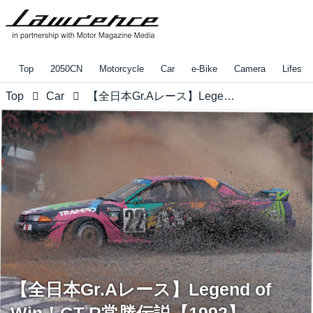
Top
2050CN
Motorcycle
Car
e-Bike
Camera
Lifestyl
Top
Car
【全日本Gr.Aレース】Legend of Win！GT-R常勝伝説【1992】
【全日本Gr.Aレース】Legend of