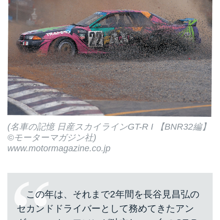
(名車の記憶 日産スカイラインGT-R I 【BNR32編】
©モーターマガジン社)
www.motormagazine.co.jp
この年は、それまで2年間を長谷見昌弘の
セカンドドライバーとして務めてきたアン