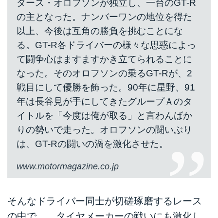
ダース・オロフソンが独立し、一台のGT-R
の主となった。ナンバーワンの地位を得た
以上、今後は互角の勝負を挑むことにな
る。GT-R各ドライバーの様々な思惑によっ
て闘争心はますますかき立てられることに
なった。そのオロフソンの乗るGT-Rが、2
戦目にして優勝を飾った。90年に星野、91
年は長谷見が手にしてきたグループＡのタ
イトルを「今度は俺が取る」と言わんばか
りの勢いで走った。オロフソンの闘いぶり
は、GT-Rの闘いの渦を激化させた。
www.motormagazine.co.jp
そんなドライバー同士が切磋琢磨するレース
の中で、 タイヤメーカーの戦いにも激化し