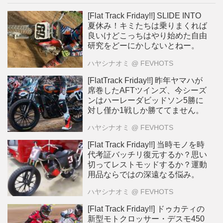
[Flat Track Friday!!] SLIDE INTO
夏休み！キミたちは乗りまくれば
良いけどこっちはやり始めた自由
研究をどーにかしないとねー。
ハヤシナオミ
@ FEVHOTS
[FlatTrack Friday!!] 昨年ヤマハが
席巻したAFTツインズ、今シーズ
ンはハーレーダビッドソン5勝に
対し僅か1戦しか勝ててません。
ハヤシナオミ
@ FEVHOTS
[Flat Track Friday!!] 当時モノを時
代考証バッチリ復元するか？思い
切ってレストモッドするか？運動
用品ならではの深遠なる悩み。
ハヤシナオミ
@ FEVHOTS
[Flat Track Friday!!] ドゥカティの
新型モトクロッサー・デスモ450