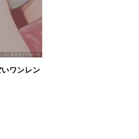
 / 東本昌平 RIDE 99
ぽいワンレン