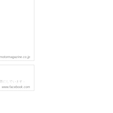
motormagazine.co.jp
が話題にしています -
皆様の日常からツー
www.facebook.com
楽しさを皆さんでシ