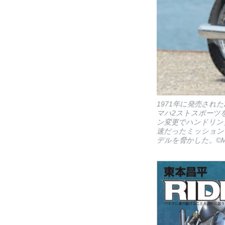
1971年に発売された
マハ2ストスポーツ
ン変更でハンドリング
速だったミッションも
デルを脅かした。©Motor