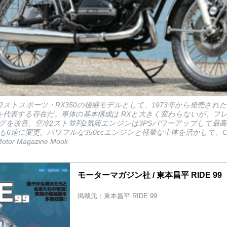
2ストスポーツ・RX350の後継モデルとして、1973年から発売されたR
を代表する存在だ。車体の基本構成は RXと大きく変わらないが、フ
を改善。空冷2スト並列2気筒エンジンは3PSパワーアップして最高出
6速に変更。パワフルな350ccエンジンと軽量な車体を活かして、C
 Magazine Mook
モーターマガジン社 / 東本昌平 RIDE 99
掲載元：東本昌平 RIDE 99