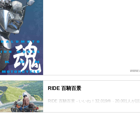
www.
RIDE 百騎百景
RIDE 百騎百景 - いいね！32,019件 · 20,001人
「バイクの数だけ物語り」をテーマに、ライダー
リングなど投稿写真とコメントを募集！バイクの
ェアしてまいりましょう！「東本昌平RIDE」