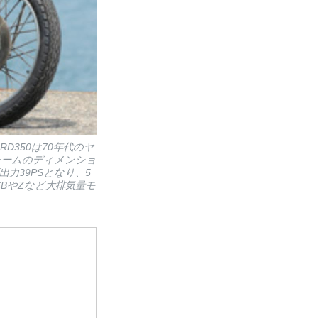
D350は70年代のヤ
レームのディメンショ
力39PSとなり、5
BやZなど大排気量モ