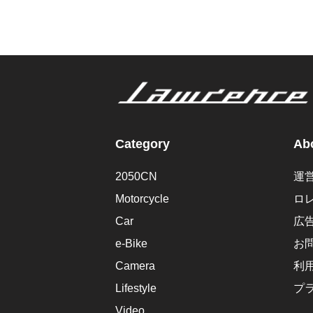
Category
Abo
2050CN
運
Motorcycle
ロ
Car
広
e-Bike
お
Camera
利
Lifestyle
プ
Video