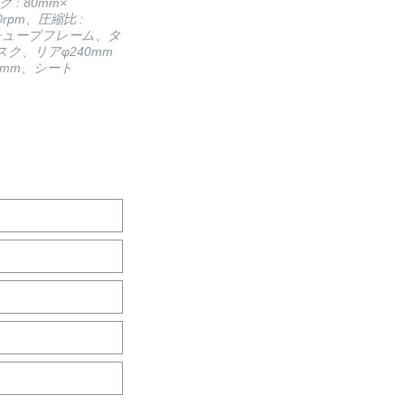
: 80mm×
00rpm、圧縮比 :
製チューブフレーム、タ
ィスク、リアφ240mm
74mm、シート