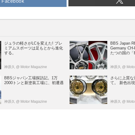
Facebook
ジュラの軽さがLCを変えた! プレ
BBS Japan R
ミアムスポーツは足もとから進化
Germany CH-R 日本とドイ
する。
たつの国の「
神原久
@ Motor Magazine
神原久
@ Moto
BBSジャパン工場探訪記。1万
さらに上質な
2000トンと新塗装工場に、初遭遇
て。 新色出現
神原久
@ Motor Magazine
神原久
@ Moto