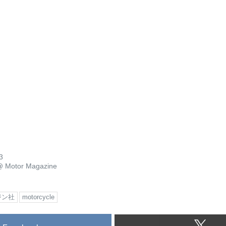
3
@
Motor Magazine
ジン社
motorcycle