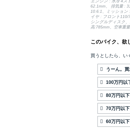
エンジン : 水冷 4
62.1mm、 排気量 : 3
10.6:1、ミッショ
イヤ : フロント110/
シングルディスク、全
高:785mm、空車重量:
このバイク、欲
買うとしたら、い
うーん。買
100万円
80万円以
70万円以
60万円以