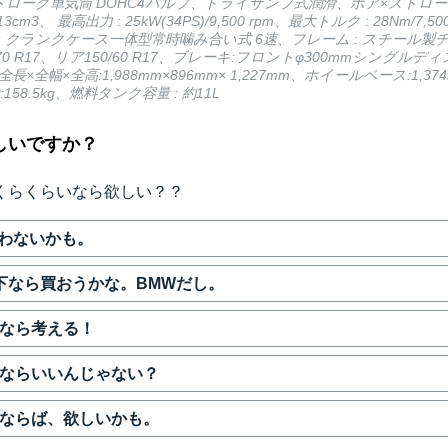
ストローク単気筒 DOHC4バルブ、ドライサンプ式潤滑、ボア×ストローク 
13cm3、 最高出力 : 25kW(34PS)/9,500 rpm、最大トルク : 28Nm/7,5
ン : クランクケース一体型常時噛み合い式 6速、フレーム : スチール
70 R17、リア150/60 R17、ブレーキ:フロントφ300mmシングルデ
長×全幅×全高:1,988mm×896mm× 1,227mm、ホイールベース:1,3
158.5kg、燃料タンク容量 : 約11L
しいですか？
くらくらいなら欲しい？？
わないかも。
以下なら買おうかな。BMWだし。
下なら考える！
下ならいいんじゃない？
下ならば、欲しいかも。