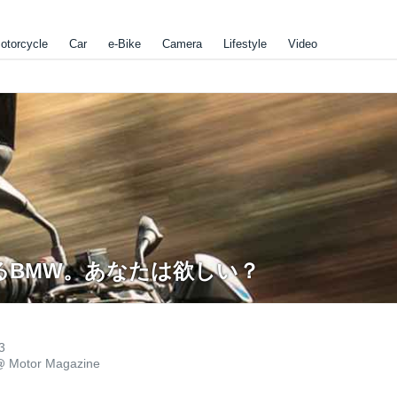
otorcycle
Car
e-Bike
Camera
Lifestyle
Video
るBMW。あなたは欲しい？
3
@
Motor Magazine