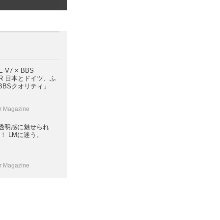
E-V7 × BBS
ツ、ふ
BBSクオリティ」
r Magazine
透明感に魅せられ
！ LMに迷う。
r Magazine