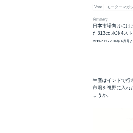
Vote
モーターマガ
日本市場向けには
た313cc 水冷4
Mr.Bike BG 2016年 6月号
生産はインドで行
市場を視野に入れ
ょうか。