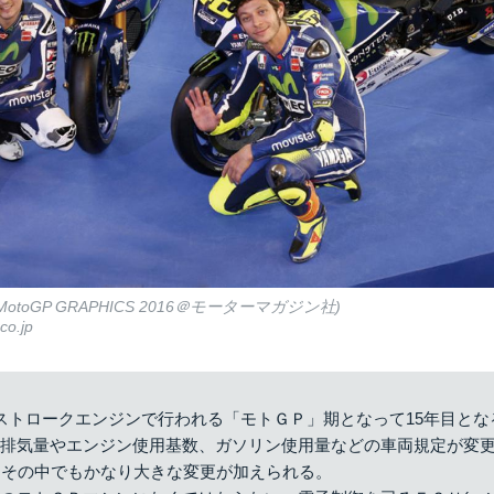
 MotoGP GRAPHICS 2016＠モーターマガジン社)
co.jp
ストロークエンジンで行われる「モトＧＰ」期となって15年目となる
も排気量やエンジン使用基数、ガソリン使用量などの車両規定が変
はその中でもかなり大きな変更が加えられる。