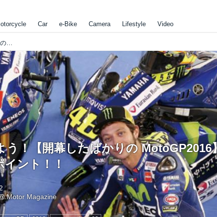
otorcycle
Car
e-Bike
Camera
Lifestyle
Video
おさらいしよう！【開幕したばかりの MotoGP2016】 今年の注目ポイント！！
う！【開幕したばかりの MotoGP2016
ポイント！！
2
@
Motor Magazine