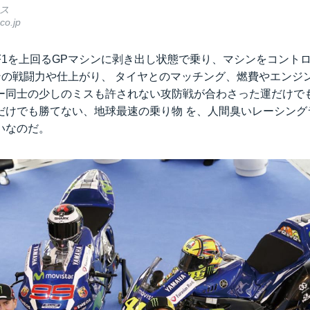
ケス
co.jp
F1を上回るGPマシンに剥き出し状態で乗り、マシンをコント
シンの戦闘力や仕上がり、 タイヤとのマッチング、燃費やエンジ
ー同士の少しのミスも許されない攻防戦が合わさった運だけで
だけでも勝てない、地球最速の乗り物 を、人間臭いレーシング
いなのだ。