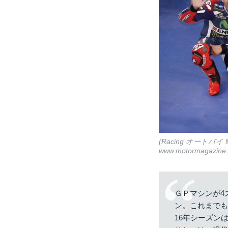
(Racing オートバイ
www.motormagazine.
ＧＰマシンが4
ン。これまで
16年シーズン