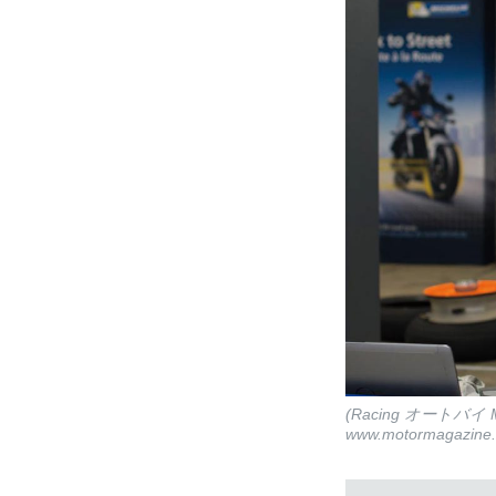
(Racing オートバイ
www.motormagazine.