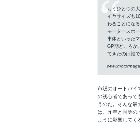
もうひとつの
イヤサイズも1
わることにな
モータースポ
車体といった
GP期どころか
てきたのは誰
www.motormagaz
市販のオートバイ
の初心者であって
うのだ。そんな最
は、昨年と同等の
ように影響してく