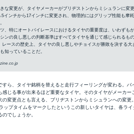
大きな変更が、タイヤメーカーがブリヂストンからミシュランに変
6.5インチから17インチに変更され、物理的にはグリップ性能も摩
る。
ーツ、特にオートバイレースにおけるタイヤの重要度は、いわずも
マシンの良し悪しの判断基準はすべてタイヤを通じて感じられるも
、レースの歴史上、タイヤの良し悪しやチョイスが勝敗を決する大
でも知っていることだ。
ine.co.jp
ですら、タイヤ銘柄を替えると走行フィーリングが変わる。バ
も感じる事が出来るほど重要なタイヤ。そのタイヤがメーカー
大の変更点とも言える、ブリヂストンからミシュランへの変更
 ラップタイムをマークしたというこの新しいタイヤは、各ライ
るのでしょうか。