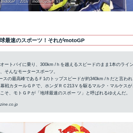
motoGP
2016
motorcycle
93
球最速のスポーツ！それがmotoGP
オートバイに乗り、300km /ｈを越えるスピードのまま1本のライ
は、そんなモータースポーツ。
輪レースの最高峰であるＦ1のトップスピードが約340km /ｈだと言わ
開幕戦カタールＧＰで、ホンダＲＣ213Ｖを駆るマルク・マルケスが、3
こそ、モトＧＰが「地球最速のスポー ツ」と呼ばれるゆえんだ。
ine.co.jp