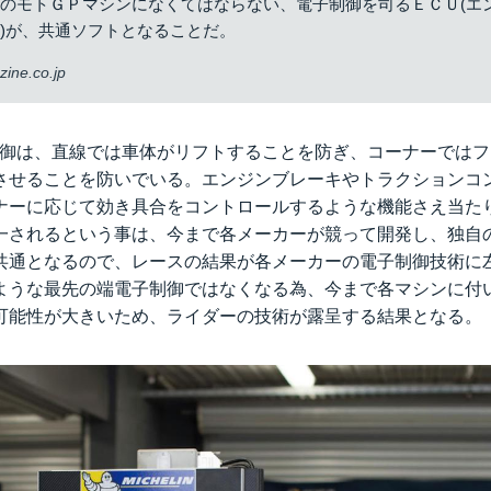
のモトＧＰマシンになくてはならない、電子制御を司るＥＣＵ(エ
)が、共通ソフトとなることだ。
ine.co.jp
制御は、直線では車体がリフトすることを防ぎ、コーナーでは
させることを防いでいる。エンジンブレーキやトラクションコン
ナーに応じて効き具合をコントロールするような機能さえ当た
一されるという事は、今まで各メーカーが競って開発し、独自
共通となるので、レースの結果が各メーカーの電子制御技術に
ような最先の端電子制御ではなくなる為、今まで各マシンに付
可能性が大きいため、ライダーの技術が露呈する結果となる。