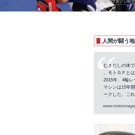
モーターマガジン社
人間が闘う地
むきだしの体で
。モトＧＰと
2015年、4
マシンは15年
ークした。これ
www.motormagaz