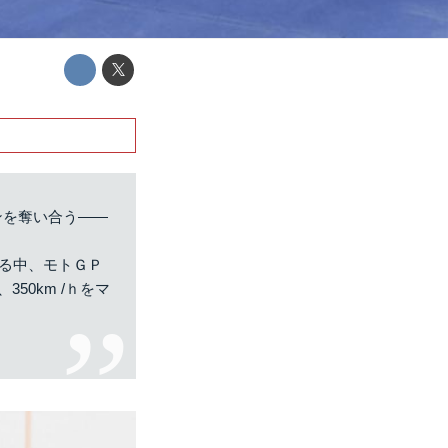
ンを奪い合う——
れる中、モトＧＰ
50km /ｈをマ