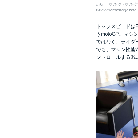
#93 マルク･マル
www.motormagazine.
トップスピードは
うmotoGP。マ
ではなく、ライダ
でも、マシン性能
ントロールする戦