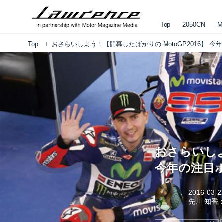
Top
2050CN
M
Top
おさらいしよ
今年の注目
2016-03-2
先川 知香