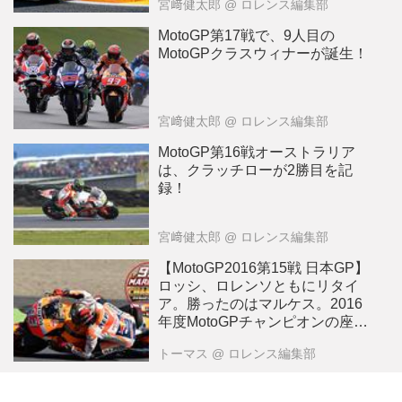
宮﨑健太郎
@ ロレンス編集部
MotoGP第17戦で、9人目の
MotoGPクラスウィナーが誕生！
宮﨑健太郎
@ ロレンス編集部
MotoGP第16戦オーストラリア
は、クラッチローが2勝目を記
録！
宮﨑健太郎
@ ロレンス編集部
【MotoGP2016第15戦 日本GP】
ロッシ、ロレンソともにリタイ
ア。勝ったのはマルケス。2016
年度MotoGPチャンピオンの座も
ゲット。
トーマス
@ ロレンス編集部