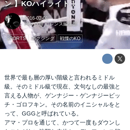
ン 】KOハイライト！
2016-02-01
Hiro O
@
ロレンス編集部
SPORTS
ボクシング
戦慄のKO
世界で最も層の厚い階級と言われるミドル
級。そのミドル級で現在、文句なしの最強と
言える人物が、ゲンナジー・ゲンナジービッ
チ・ゴロフキン。その名前のイニシャルをと
って、GGGと呼ばれている。
アマ・プロを通じて、かつて一度もダウンし