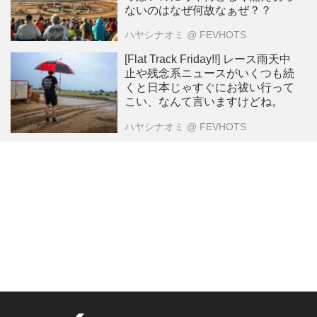
ないのはなぜ何故なぁぜ？？
ハヤシナオミ
@ FEVHOTS
[Flat Track Friday!!] レース雨天中
止や残念系ニュースがいくつも続
くと日本じゃすぐにお祓い行って
こい、なんて言いますけどね。
ハヤシナオミ
@ FEVHOTS