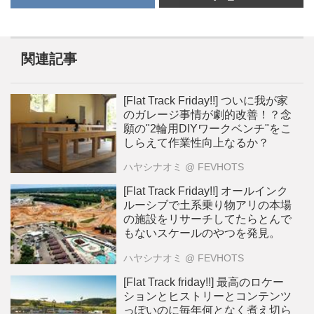
関連記事
[Flat Track Friday!!] ついに我が家
のガレージ事情が劇的改善！？念
願の"2輪用DIYワークベンチ"をこ
しらえて作業性向上なるか？
ハヤシナオミ
@ FEVHOTS
[Flat Track Friday!!] オールインク
ルーシブで土系乗り物アリの本場
の施設をリサーチしてたらとんで
もないスケールのやつを発見。
ハヤシナオミ
@ FEVHOTS
[Flat Track friday!!] 最高のロケー
ションとヒストリーとコンテンツ
っぽいのに毎年何となく煮え切ら