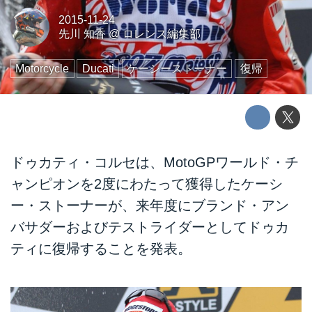
2015-11-24
先川 知香
@
ロレンス編集部
Motorcycle
Ducati
ケーシーストーナー
復帰
ドゥカティ・コルセは、MotoGPワールド・チ
ャンピオンを2度にわたって獲得したケーシ
ー・ストーナーが、来年度にブランド・アン
バサダーおよびテストライダーとしてドゥカ
ティに復帰することを発表。