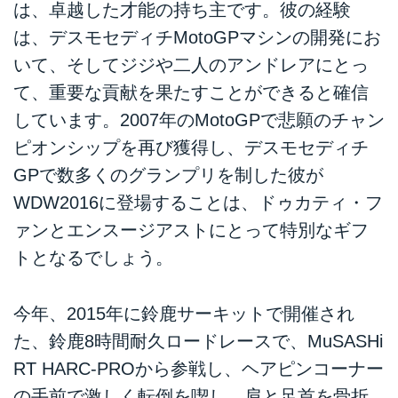
は、卓越した才能の持ち主です。彼の経験
は、デスモセディチMotoGPマシンの開発にお
いて、そしてジジや二人のアンドレアにとっ
て、重要な貢献を果たすことができると確信
しています。2007年のMotoGPで悲願のチャン
ピオンシップを再び獲得し、デスモセディチ
GPで数多くのグランプリを制した彼が
WDW2016に登場することは、ドゥカティ・フ
ァンとエンスージアストにとって特別なギフ
トとなるでしょう。
今年、2015年に鈴鹿サーキットで開催され
た、鈴鹿8時間耐久ロードレースで、MuSASHi
RT HARC-PROから参戦し、ヘアピンコーナー
の手前で激しく転倒を喫し、肩と足首を骨折