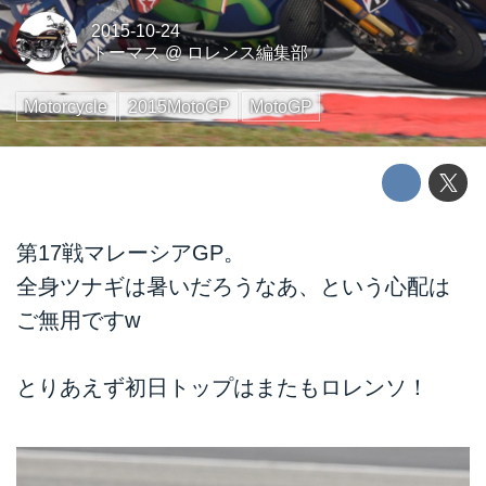
2015-10-24
トーマス
@
ロレンス編集部
Motorcycle
2015MotoGP
MotoGP
第17戦マレーシアGP。
全身ツナギは暑いだろうなあ、という心配は
ご無用ですw
とりあえず初日トップはまたもロレンソ！