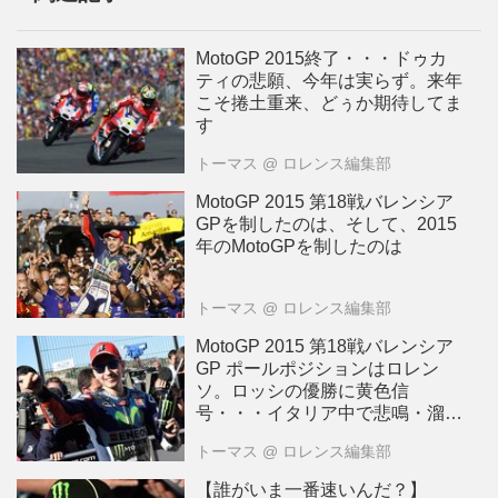
MotoGP 2015終了・・・ドゥカ
ティの悲願、今年は実らず。来年
こそ捲土重来、どぅか期待してま
す
トーマス
@ ロレンス編集部
MotoGP 2015 第18戦バレンシア
GPを制したのは、そして、2015
年のMotoGPを制したのは
トーマス
@ ロレンス編集部
MotoGP 2015 第18戦バレンシア
GP ポールポジションはロレン
ソ。ロッシの優勝に黄色信
号・・・イタリア中で悲鳴・溜
息・・
トーマス
@ ロレンス編集部
【誰がいま一番速いんだ？】