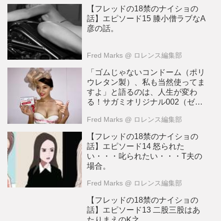
【フレッドの18禁のナイショの
話】エピソード15 膝小僧ラブなA
彦の話。
Fred Marks
@ ロレンス編集部
「ゴムじゃないコンドーム（ポリ
ウレタン製）、私も当然使ってま
すよ」と語るのは、人生が変わ
る！サガミオリジナル002（ゼロ
ゼロツー）9代目宣伝大使 伊藤し
Fred Marks
@ ロレンス編集部
ほ乃 お嬢さま（Fカップ）
【フレッドの18禁のナイショの
話】エピソード14 怒られた
い・・・叱られたい・・・T夫の
場合。
Fred Marks
@ ロレンス編集部
【フレッドの18禁のナイショの
話】エピソード13 二股三股はあ
たりまえのK之。