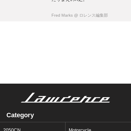
Fred Marks
@ ロレンス編集部
Category
2050CN
Motorcycle