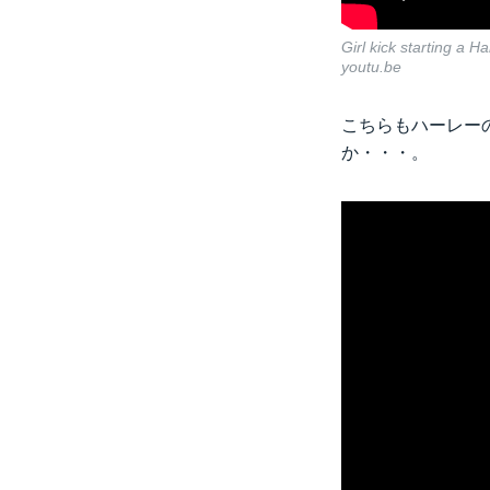
Girl kick starting a H
youtu.be
こちらもハーレー
か・・・。