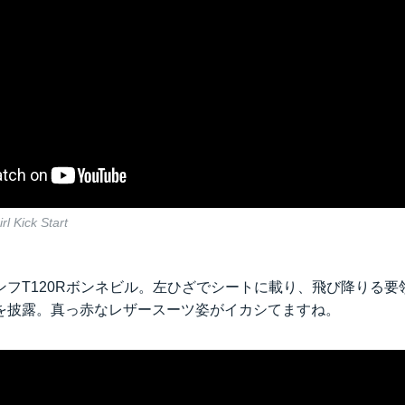
rl Kick Start
ンフT120Rボンネビル。左ひざでシートに載り、飛び降りる要
を披露。真っ赤なレザースーツ姿がイカシてますね。