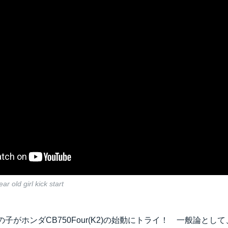
r old girl kick start
の子がホンダCB750Four(K2)の始動にトライ！ 一般論とし