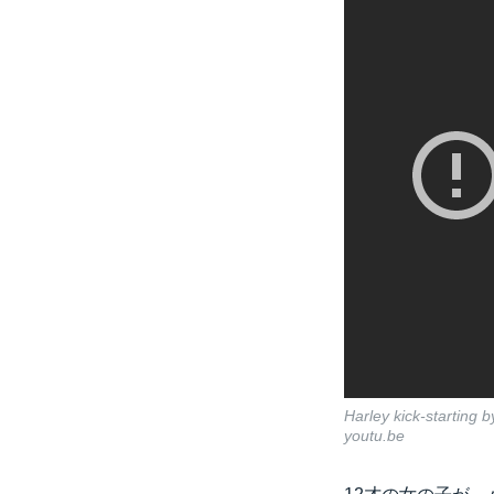
Harley kick-starting b
youtu.be