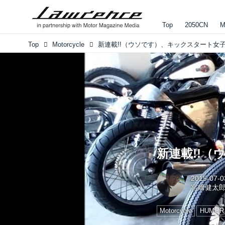
Top
2050CN
M
Top
Motorcycle
新連載!!（ウソです）、キックスタート女
新連載!!
2015-07-0
宮﨑健太
Motorcycle
HUMOR