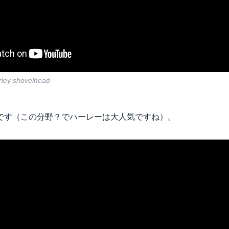
arley shovelhead
です（この分野？でハーレーは大人気ですね）。