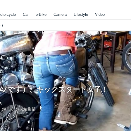
otorcycle
Car
e-Bike
Camera
Lifestyle
Video
子！
（ウソです）、キックスタート女子！
3
郎
@
ロレンス編集部