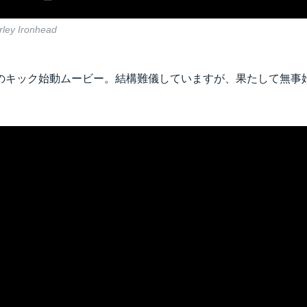
arley Ironhead
のキック始動ムービー。結構難儀していますが、果たして無事