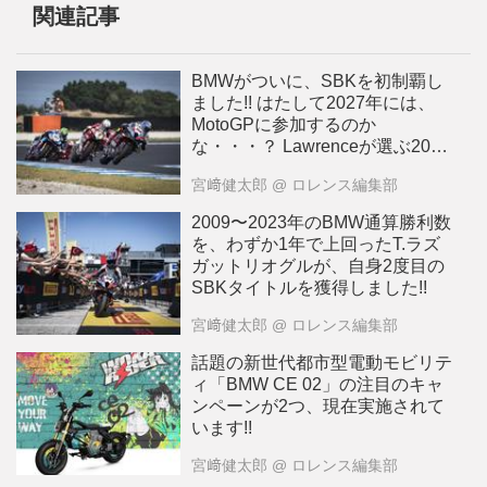
関連記事
BMWがついに、SBKを初制覇し
ました!! はたして2027年には、
MotoGPに参加するのか
な・・・？ Lawrenceが選ぶ2024
年10大ニュース：4
宮﨑健太郎
@ ロレンス編集部
2009〜2023年のBMW通算勝利数
を、わずか1年で上回ったT.ラズ
ガットリオグルが、自身2度目の
SBKタイトルを獲得しました!!
宮﨑健太郎
@ ロレンス編集部
話題の新世代都市型電動モビリテ
ィ「BMW CE 02」の注目のキャ
ンペーンが2つ、現在実施されて
います!!
宮﨑健太郎
@ ロレンス編集部