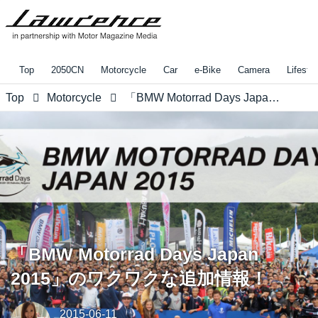
Top
2050CN
Motorcycle
Car
e-Bike
Camera
Lifestyl
Top
Motorcycle
「BMW Motorrad Days Japan 2015」のワクワクな追加情報！
「BMW Motorrad Days Japan
2015」のワクワクな追加情報！
2015-06-11