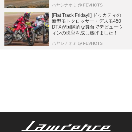
ハヤシナオミ
@ FEVHOTS
[Flat Track Friday!!] ドゥカティの
新型モトクロッサー・デスモ450
DTXが国際的な舞台でデビューウ
ィンの快挙を成し遂げました！
ハヤシナオミ
@ FEVHOTS