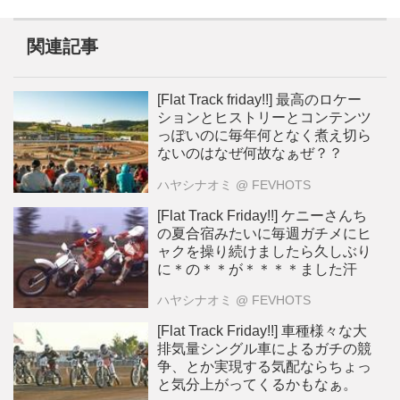
関連記事
[Flat Track friday!!] 最高のロケー
ションとヒストリーとコンテンツ
っぽいのに毎年何となく煮え切ら
ないのはなぜ何故なぁぜ？？
ハヤシナオミ
@ FEVHOTS
[Flat Track Friday!!] ケニーさんち
の夏合宿みたいに毎週ガチメにヒ
ャクを操り続けましたら久しぶり
に＊の＊＊が＊＊＊＊ました汗
ハヤシナオミ
@ FEVHOTS
[Flat Track Friday!!] 車種様々な大
排気量シングル車によるガチの競
争、とか実現する気配ならちょっ
と気分上がってくるかもなぁ。