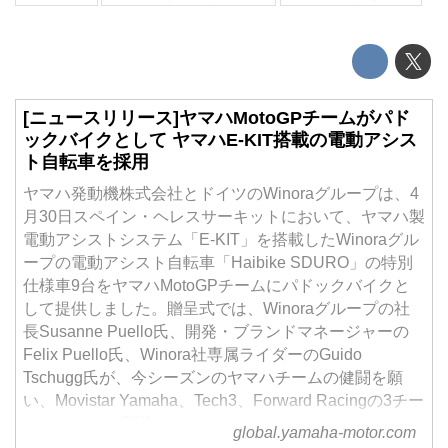
[ニュースリリース]ヤマハMotoGPチームがパド
ックバイクとして ヤマハE-KIT搭載の電動アシス
ト自転車を採用
ヤマハ発動機株式会社とドイツのWinoraグループは、4
月30日スペイン・ヘレスサーキットにおいて、ヤマハ製
電動アシストシステム「E-KIT」を搭載したWinoraグル
ープの電動アシスト自転車「Haibike SDURO」の特別
仕様車9台をヤマハMotoGPチームにパドックバイクと
して提供しました。贈呈式では、Winoraグループの社
長Susanne Puello氏、開発・ブランドマネージャーの
Felix Puello氏、Winora社専属ライダーのGuido
Tschugg氏が、今シーズンのヤマハチームの健闘を願
い、Movistar Yamaha、Tech3、Forward Racingの3チー
ムにそれぞれ寄贈しました。
global.yamaha-motor.com