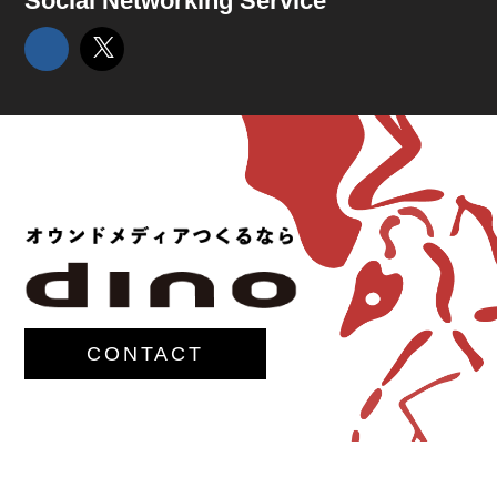
Social Networking Service
CONTACT
© 2017-
M.G.Lawrence,Inc.
All rights reserved.