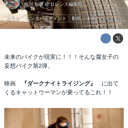
先川 知香
@
ロレンス編集部
コラム
エンターテイメント
動画
未来のバイク
未来のバイクが現実に！！！そんな腐女子の
妄想バイク第2弾。
映画
『ダークナイトライジング』
に出て
くるキャットウーマンが乗ってるこれ！！