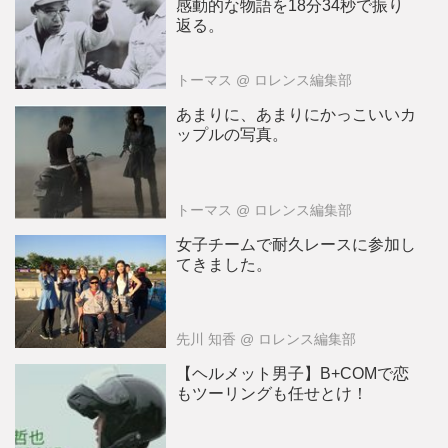
感動的な物語を18分34秒で振り
返る。
トーマス
@ ロレンス編集部
あまりに、あまりにかっこいいカ
ップルの写真。
トーマス
@ ロレンス編集部
女子チームで耐久レースに参加し
てきました。
先川 知香
@ ロレンス編集部
【ヘルメット男子】B+COMで恋
もツーリングも任せとけ！