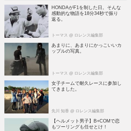
HONDAがF1を制した日。そんな
感動的な物語を18分34秒で振り
返る。
トーマス
@ ロレンス編集部
あまりに、あまりにかっこいいカ
ップルの写真。
トーマス
@ ロレンス編集部
女子チームで耐久レースに参加し
てきました。
先川 知香
@ ロレンス編集部
【ヘルメット男子】B+COMで恋
もツーリングも任せとけ！