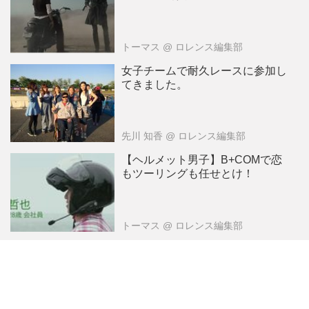
トーマス
@ ロレンス編集部
女子チームで耐久レースに参加し
てきました。
先川 知香
@ ロレンス編集部
【ヘルメット男子】B+COMで恋
もツーリングも任せとけ！
トーマス
@ ロレンス編集部