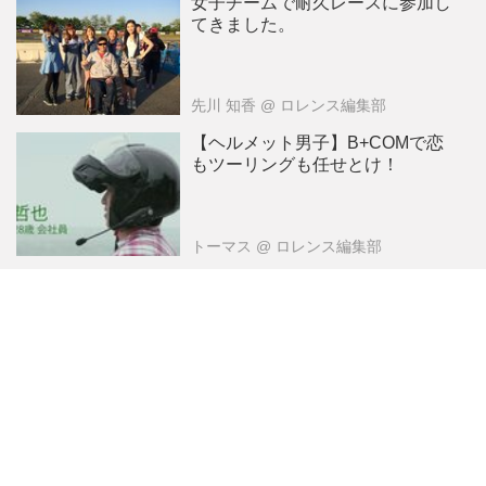
女子チームで耐久レースに参加し
てきました。
先川 知香
@ ロレンス編集部
【ヘルメット男子】B+COMで恋
もツーリングも任せとけ！
トーマス
@ ロレンス編集部