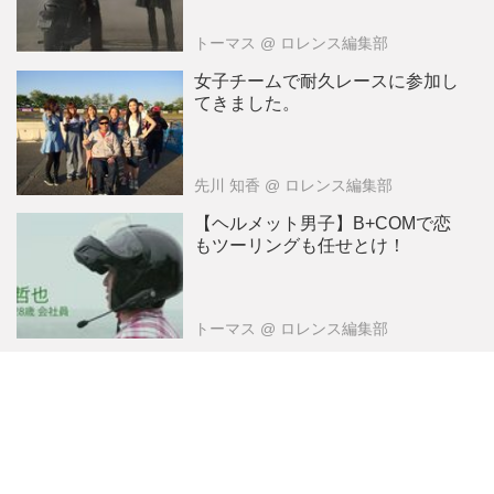
トーマス
@ ロレンス編集部
女子チームで耐久レースに参加し
てきました。
先川 知香
@ ロレンス編集部
【ヘルメット男子】B+COMで恋
もツーリングも任せとけ！
トーマス
@ ロレンス編集部