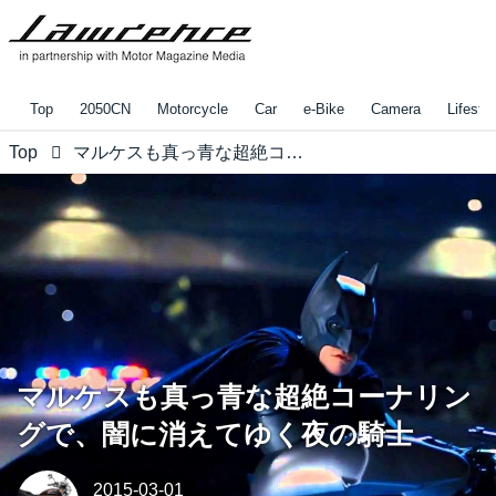
Top
2050CN
Motorcycle
Car
e-Bike
Camera
Lifestyl
Top
マルケスも真っ青な超絶コーナリングで、闇に消えてゆく夜の騎士
マルケスも真っ青な超絶コーナリン
グで、闇に消えてゆく夜の騎士
2015-03-01