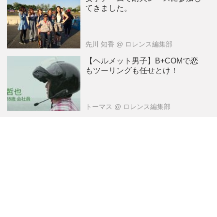
てきました。
先川 知香
@ ロレンス編集部
【ヘルメット男子】B+COMで恋
もツーリングも任せとけ！
トーマス
@ ロレンス編集部