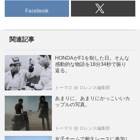
Facebook
関連記事
HONDAがF1を制した日。そんな
感動的な物語を18分34秒で振り
返る。
トーマス
@ ロレンス編集部
あまりに、あまりにかっこいいカ
ップルの写真。
トーマス
@ ロレンス編集部
女子チームで耐久レースに参加し