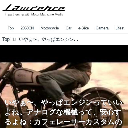
Top
2050CN
Motorcycle
Car
e-Bike
Camera
Lifestyl
Top
いやぁ〜。やっぱエンジンっていいよね。アナログな機械って、安心するよね：カフェレーサーカスタムのPipeburnの動画集
いやぁ〜。やっぱエンジンっていい
よね。アナログな機械って、安心す
るよね：カフェレーサーカスタムの