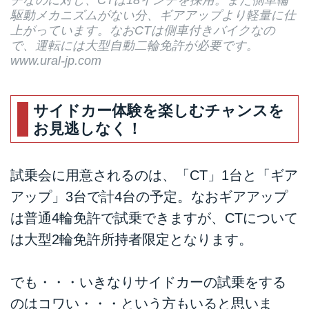
チなのに対し、CTは18インチを採用。また側車輪
駆動メカニズムがない分、ギアアップより軽量に仕
上がっています。なおCTは側車付きバイクなの
で、運転には大型自動二輪免許が必要です。
www.ural-jp.com
サイドカー体験を楽しむチャンスを
お見逃しなく！
試乗会に用意されるのは、「CT」1台と「ギア
アップ」3台で計4台の予定。なおギアアップ
は普通4輪免許で試乗できますが、CTについて
は大型2輪免許所持者限定となります。
でも・・・いきなりサイドカーの試乗をする
のはコワい・・・という方もいると思いま