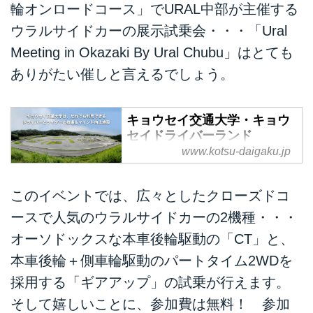
輪オンロードコース」でURAL中部が主催する
ウラルサイドカーの展示試乗会・・・「Ural
Meeting in Okazaki By Ural Chubu」はとても
ありがたい催しと言えるでしょう。
キョウセイ交通大学・キョウ
セイドライバーランド
www.kotsu-daigaku.jp
キョウセイ交通大学は安全運転講
習や研修、モータースポーツなど
を通してドライバーとライダーの
このイベントでは、広々としたクローズドコ
ための技術＆マインド向上施設。
ースで人気のウラルサイドカーの2機種・・・
キョウセイドライバーランドは4
オーソドックスな本車後輪駆動の「CT」と、
輪＆2輪のモータースポーツのた
めのレンタルコースでジムカーナ
本車後輪＋側車輪駆動のパートタイム2WDを
やトライアル、試乗会、走行会な
採用する「ギアアップ」の試乗が行えます。
どを開催
そして嬉しいことに、参加費は無料！ 参加