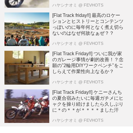
ハヤシナオミ
@ FEVHOTS
[Flat Track friday!!] 最高のロケー
ションとヒストリーとコンテンツ
っぽいのに毎年何となく煮え切ら
ないのはなぜ何故なぁぜ？？
ハヤシナオミ
@ FEVHOTS
[Flat Track Friday!!] ついに我が家
のガレージ事情が劇的改善！？念
願の"2輪用DIYワークベンチ"をこ
しらえて作業性向上なるか？
ハヤシナオミ
@ FEVHOTS
[Flat Track Friday!!] ケニーさんち
の夏合宿みたいに毎週ガチメにヒ
ャクを操り続けましたら久しぶり
に＊の＊＊が＊＊＊＊ました汗
ハヤシナオミ
@ FEVHOTS