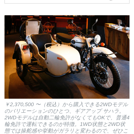
￥2,370,500 〜（税込）から購入できる2WDモデル
のバリエーションのひとつ、ギアアップ サハラ。
2WDモデルは自動二輪免許がなくてもOKで、普通4
輪免許で運転できるのが特徴。1WD状態と2WD状
態では操舵感や挙動がガラリと変わるので、ぜひこ