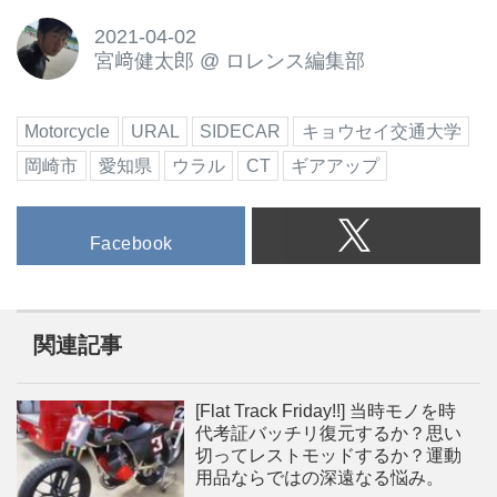
2021-04-02
宮﨑健太郎
@
ロレンス編集部
Motorcycle
URAL
SIDECAR
キョウセイ交通大学
岡崎市
愛知県
ウラル
CT
ギアアップ
Facebook
関連記事
[Flat Track Friday!!] 当時モノを時
代考証バッチリ復元するか？思い
切ってレストモッドするか？運動
用品ならではの深遠なる悩み。