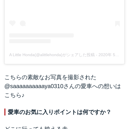
A Little Honda(@alittlehonda)がシェアした投稿
-
2020年 5月月23日午前3時14分PDT
こちらの素敵なお写真を撮影された
@saaaaaaaaaaya0310
さんの愛車への想いは
こちら♪
愛車のお気に入りポイントは何ですか？
どこに行っても映える赤