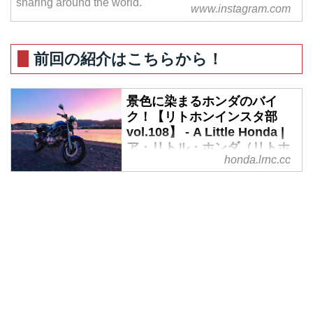
sharing around the world.
www.instagram.com
前回の紹介はこちらから！
景色に染まるホンダのバイ
ク！【リトホンインスタ部
vol.108】 - A Little Honda |
ア・リトル・ホンダ（リトホ
honda.lrnc.cc
ン）
A Little Honda公式Instagramでご
紹介しているみんなのホンダ愛
車！今回も「#alittlehonda」をつ
けてポストしてくれた方の素敵な
お写真をご紹介したいと思いま
す。
@ats7kgwさんの愛車はこちら！
大坂峠から見下ろす引田の街並み