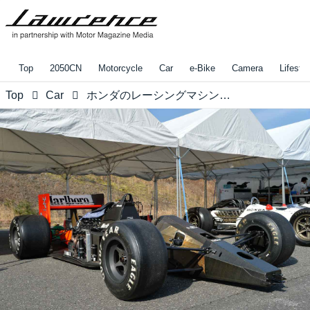
Top
2050CN
Motorcycle
Car
e-Bike
Camera
Lifestyl
Top
Car
ホンダのレーシングマシンをマニアックに観察する【地球に帰るまで、もう少し。Vol.41】