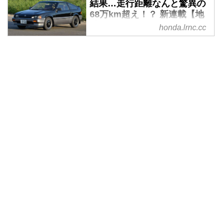
結果…走行距離なんと驚異の
68万km超え！？ 新連載【地
球に帰るまで、もう少し。】
honda.lrnc.cc
スタート！ - A Little Honda |
ア・リトル・ホンダ（リトホ
ン）
バラードスポーツCR-Xとホンダ
をこよなく愛するカメラマン伊藤
嘉啓氏による新連載【地球まで、
もう少し。】がこのたびスター
ト。伊藤氏はホンダだけではなく
旧車にも滅法詳しい。そのため、
ホンダ社内からも一目置かれる存
在である。当然、写真も腕も一流
だ。そんな彼の愛車CR-Xのオド
メーターはなんと68万5000kmを
越えているという。これまで一体
どこへ向かったのか、なぜそこま
でCR-Xを愛するのか、そして今
後の走行距離は何万kmに到達す