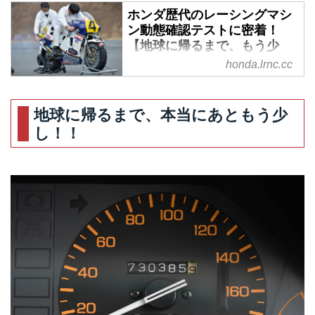
ホンダ歴代のレーシングマシ
ン動態確認テストに密着！
【地球に帰るまで、もう少
し。Vol.39】 - A Little Honda
honda.lrnc.cc
| ア・リトル・ホンダ（リト
ホン）
地球に帰るまで、本当にあともう少
バラードスポーツCR-Xとホンダ
し！！
をこよなく愛するカメラマン伊藤
嘉啓氏の愛車CR-Xのオドメータ
ーはなんと70万kmを越えてい
る。これまで一体どこへ向かった
のか、なぜそこまでCR-Xを愛す
るのか、そして今後の走行距離は
何万kmに到達するのか…この連
載を通してCR-Xの魅力とともに
徐々に紐解いていく。今回は、2
月20日（木）ツインリンクもてぎ
にて行われたホンダ歴代のレーシ
ングマシン動態確認テストの様子