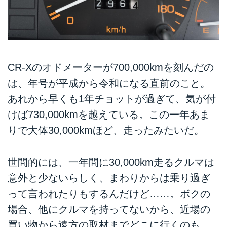
をお届けします。（文：伊藤嘉啓
／デジタル編集：A Little Honda
編集部）
CR-Xのオドメーターが700,000kmを刻んだの
は、年号が平成から令和になる直前のこと。
あれから早くも1年チョットが過ぎて、気が付
けば730,000kmを越えている。この一年あま
りで大体30,000kmほど、走ったみたいだ。
世間的には、一年間に30,000km走るクルマは
意外と少ないらしく、まわりからは乗り過ぎ
って言われたりもするんだけど……。ボクの
場合、他にクルマを持ってないから、近場の
買い物から遠方の取材までどこに行くのも、