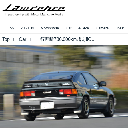
Top
2050CN
Motorcycle
Car
e-Bike
Camera
Lifestyl
Top
Car
走行距離730,000km越え!!CR-Xの近況についてご紹介【地球に帰るまで、もう少し。Vol.40】