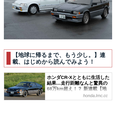
【地球に帰るまで、もう少し。】連
載、はじめから読んでみよう！
ホンダCR-Xとともに生活した
結果…走行距離なんと驚異の
68万km超え！？ 新連載【地
球に帰るまで、もう少し。】
honda.lrnc.cc
スタート！ - A Little Honda |
ア・リトル・ホンダ（リトホ
ン）