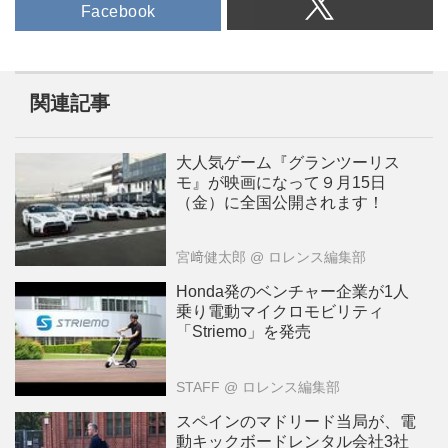
Facebook
関連記事
大人気ゲーム『グランツーリス
モ』が映画になって９月15日
（金）に全国公開されます！
宮﨑健太郎
@ ロレンス編集部
Honda発のベンチャー企業が1人
乗り電動マイクロモビリティ
「Striemo」を発売
STAFF
@ ロレンス編集部
スペインのマドリード当局が、電
動キックボードレンタル会社3社