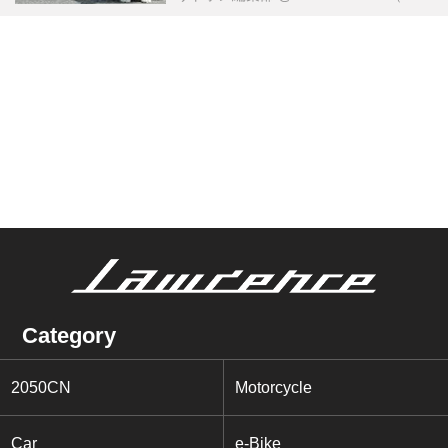
Category
2050CN
Motorcycle
Car
e-Bike