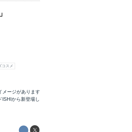
」
ズコスメ
イメージがあります
SHIから新登場し