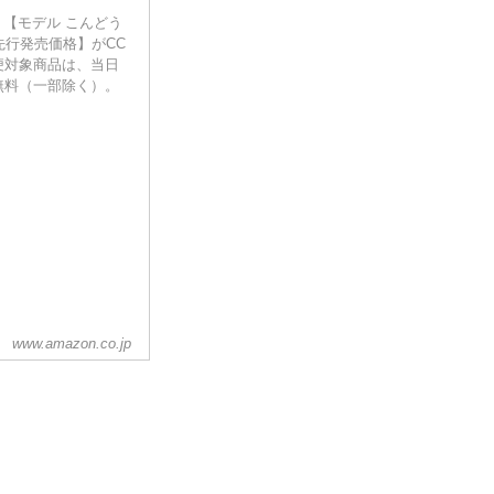
ン 【モデル こんどう
n先行発売価格】がCC
便対象商品は、当日
無料（一部除く）。
www.amazon.co.jp