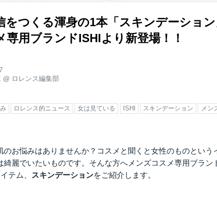
信をつくる渾身の1本「スキンデーション
専用ブランドISHIより新登場！！
7
生
@
ロレンス編集部
み
ロレンス的ニュース
女は見ている
ISHI
スキンデーション
メン
肌のお悩みはありませんか？コスメと聞くと女性のものという
は綺麗でいたいものです。そんな方へメンズコスメ専用ブランドI
アイテム、
スキンデーション
をご紹介します。