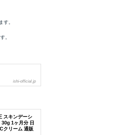
ります。
ます。
ishi-official.jp
肌補正 スキンデーシ
0g 1ヶ月分 日
 CCクリーム 通販