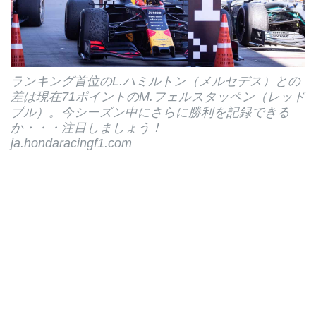
ランキング首位のL.ハミルトン（メルセデス）との
差は現在71ポイントのM.フェルスタッペン（レッド
ブル）。今シーズン中にさらに勝利を記録できる
か・・・注目しましょう！
ja.hondaracingf1.com