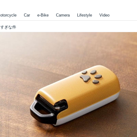
otorcycle
Car
e-Bike
Camera
Lifestyle
Video
しすぎな件