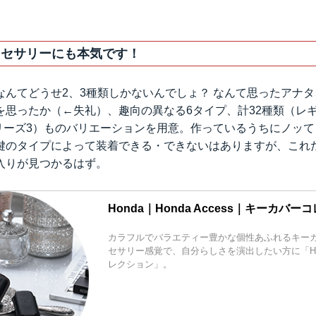
アクセサリーにも本気です！
んてどうせ2、3種類しかないんでしょ？ なんて思ったアナタ、
を思ったか（←失礼）、趣向の異なる6タイプ、計32種類（レ
Dogシリーズ3）ものバリエーションを用意。作っているうちにノッ
鍵のタイプによって装着できる・できないはありますが、これ
入りが見つかるはず。
Honda｜Honda Access｜キーカバ
カラフルでバラエティー豊かな個性あふれるキー
セサリー感覚で、自分らしさを演出したい方に「Ho
レクション」。