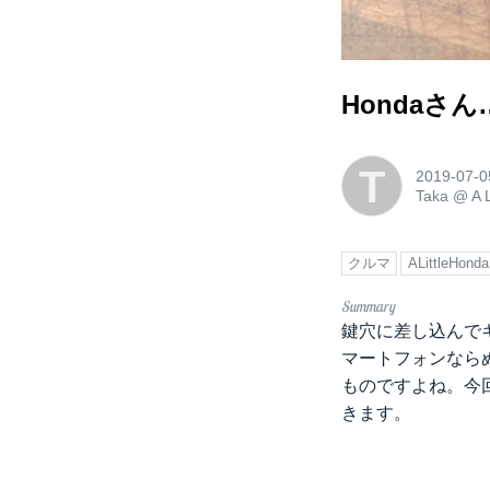
Hondaさ
T
2019-07-0
Taka
@
A
クルマ
ALittleHonda
鍵穴に差し込んで
マートフォンなら
ものですよね。今
きます。