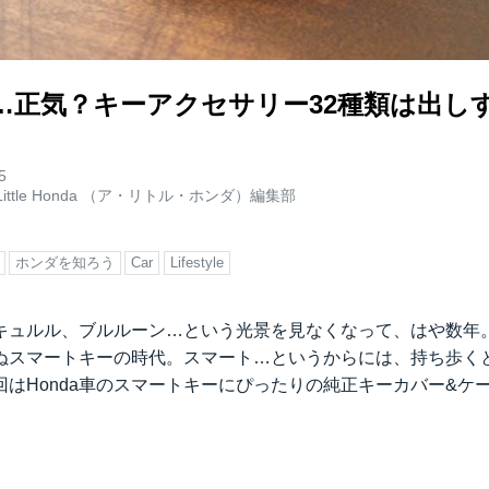
ん…正気？キーアクセサリー32種類は出し
5
 Little Honda （ア・リトル・ホンダ）編集部
ホンダを知ろう
Car
Lifestyle
キュルル、ブルルーン…という光景を見なくなって、はや数年
ぬスマートキーの時代。スマート…というからには、持ち歩く
回はHonda車のスマートキーにぴったりの純正キーカバー&ケ