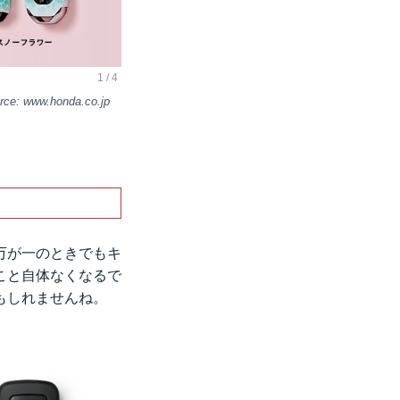
www.honda.co.jp
万が一のときでもキ
こと自体なくなるで
もしれませんね。