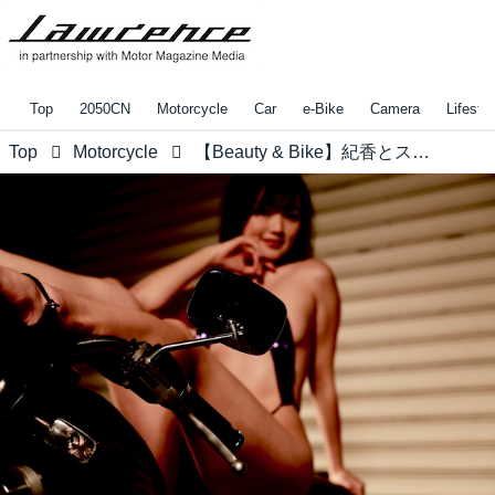
Top
2050CN
Motorcycle
Car
e-Bike
Camera
Lifestyl
Top
Motorcycle
【Beauty & Bike】紀香とスポーツスター vol.07