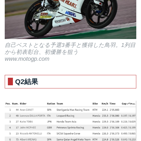
自己ベストとなる予選3番手と獲得した鳥羽。1列目
から初表彰台、初優勝を狙う
www.motogp.com
Q2結果