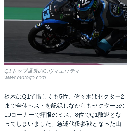
Q1トップ通過のC.ヴィエッティ
www.motogp.com
鈴木はQ1で惜しくも5位、佐々木はセクター2
まで全体ベストを記録しながらもセクター3の
10コーナーで痛恨のミス、8位でQ1敗退とな
ってしまいました。急遽代役参戦となった山