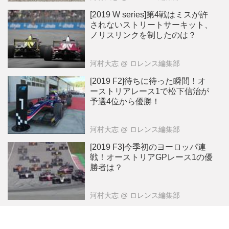
[2019 W series]第4戦はミスが許
されないストリートサーキット、
ノリスリンクを制したのは？
河村大志
@ ロレンス編集部
[2019 F2]待ちに待った瞬間！オ
ーストリアレース1で松下信治が
予選4位から優勝！
河村大志
@ ロレンス編集部
[2019 F3]今季初のヨーロッパ連
戦！オーストリアGPレース1の優
勝者は？
河村大志
@ ロレンス編集部