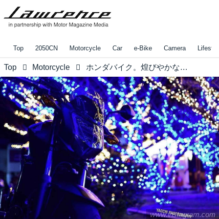
Top
2050CN
Motorcycle
Car
e-Bike
Camera
Lifestyl
Top
Motorcycle
ホンダバイク。煌びやかなイルミネーションとともに。【リトホンインスタ部vol.39】
www.instagram.com