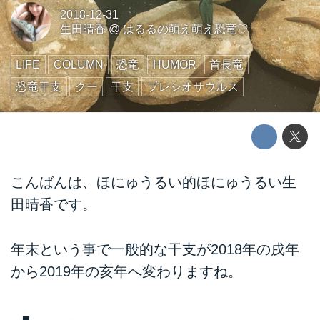
2018-12-31
生田晴香
@
はるるの萌え萌え恐竜♡
LIFE
COLUMN
恐竜
HUMOR
首長竜
恐竜干支
クー
干支
プレシオサウルス
こんばんは、ほにゅうるい的ほにゅうるい生
田晴香です。
年末という事で一般的な干支が2018年の戌年
から2019年の亥年へ変わりますね。