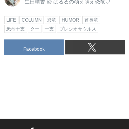
生田晴香
@
はるるの萌え萌え恐竜♡
LIFE
COLUMN
恐竜
HUMOR
首長竜
恐竜干支
クー
干支
プレシオサウルス
Facebook