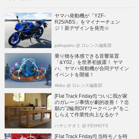
ヤマハ発動機が「YZF-
R25/ABS」をマイナーチェン
ジ！新デザインを発売☆
pahupahu
@ ロレンス編集部
乗り物を体感できる音響装置
「&Y02」を世界初披露！ ヤマ
ハ、ヤマハ発動機が合同デザイン
イベントを開催！
Akiko
@ ロレンス編集部
[Flat Track Friday!!] ついに我が家
のガレージ事情が劇的改善！？念
願の"2輪用DIYワークベンチ"をこ
しらえて作業性向上なるか？
ハヤシナオミ
@ FEVHOTS
[Flat Track Friday!!] 当時モノを時