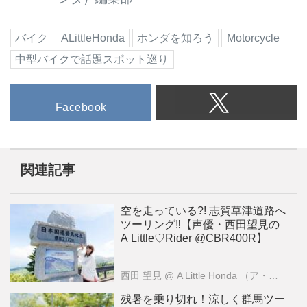
バイク
ALittleHonda
ホンダを知ろう
Motorcycle
中型バイクで話題スポット巡り
Facebook
関連記事
空を走っている?! 志賀草津道路へ
ツーリング‼【声優・西田望見の
A Little♡Rider @CBR400R】
西田 望見
@ A Little Honda （ア・リトル・ホンダ）編集部
残暑を乗り切れ！涼しく群馬ツー