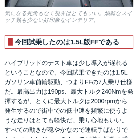
気になる死角もなく視界はとてもいい。煩雑なスイ
ッチ類も少ない好印象なインテリア。
今回試乗したのは1.5L版FFである
ハイブリッドのテスト車は少し導入が遅れる
ということなので、今回試乗できたのは1.5L
ガソリン車前輪駆動、つまりFFの7人乗り仕様
だ。最高出力は190ps、最大トルク240Nmを発
揮するが、とくに最大トルクは2000rpmから
発生するので街中での低中速を頻繁に使うよ
うな走りはとても軽快だ。乗り心地もいい。
すべての動きが穏やかなので運転手ばかりで