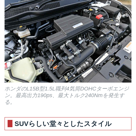
ホンダのL15B型1.5L職列4気筒DOHCターボエンジ
ン。最高出力190ps、最大トルク240Nmを発生す
る。
SUVらしい堂々としたスタイル