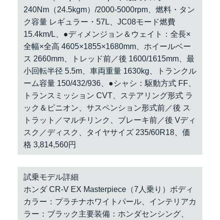
240Nm（24.5kgm）/2000-5000rpm、燃料・タン
ク容量 レギュラー・57L、JC08モード燃費
15.4km/L、●ディメンジョン＆ウェイト：全長×
全幅×全高 4605×1855×1680mm、ホイールベー
ス 2660mm、トレッド前／後 1600/1615mm、最
小回転半径 5.5m、車両重量 1630kg、トランクル
ーム容量 150/432/936、●シャシ：駆動方式 FF、
トランスミッション CVT、ステアリング形式 ラ
ック＆ピニオン、サスペンション形式前／後 ス
トラット／マルチリンク、ブレーキ前／後 Vディ
スク／ディスク、タイヤサイズ 235/60R18、価
格 3,814,560円
試乗モデル詳細
ホンダ CR-V EX Masterpiece（7人乗り）ボディ
カラー：プラチナホワイトパール、インテリアカ
ラー：ブラック主要装備：ホンダセンシング、