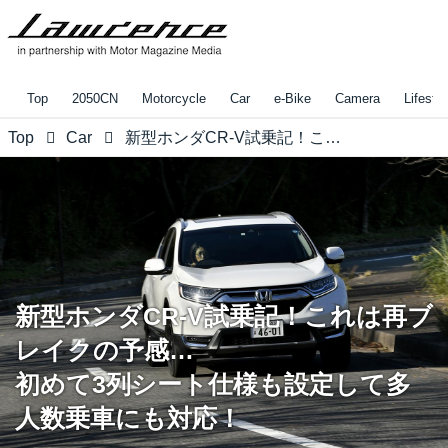
Top
2050CN
Motorcycle
Car
e-Bike
Camera
Lifestyl
Top
Car
新型ホンダCR-V試乗記！これは再ブレイクの予感… 初めて3列シート仕様も設定して多人数乗車にも対応！
新型ホンダCR-V試乗記！これは再ブ
レイクの予感…
初めて3列シート仕様も設定して多
人数乗車にも対応！