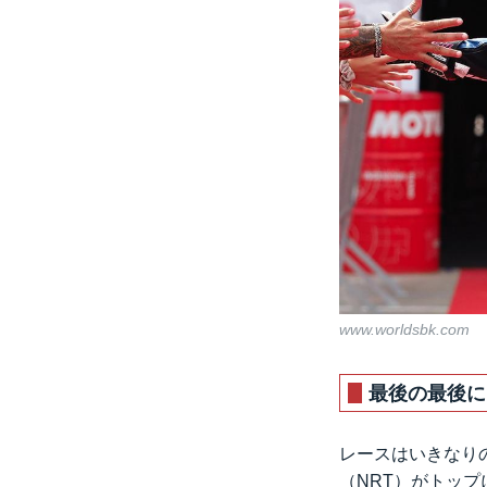
www.worldsbk.com
最後の最後に
レースはいきなり
（NRT）がトップ