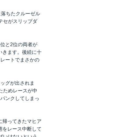
に落ちたクルーゼル
テセがスリップダ
位と2位の両者が
いきます。後続に十
トレートでまさかの
ラッグが出されま
たためレースが中
、パンクしてしまっ
に帰ってきたマヒア
態をレース中断して
ばいけないという