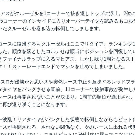
ヒアスがクルーゼルを1コーナーで抜き返しトップに浮上。2位
が5コーナーのインサイドに入りオーバーテイクを試みるもコル
いたクルーゼルを巻き込み転倒してしまします。
コースに復帰するもクルーゼルはここでリタイア。ランキング1
した。順位を落としたコルテせは順当にポジションを回復して
きファイナルラップに入るマヒアス。しかし残り1周となるス
ク！！ストーレートエンドでマシンを止めてしまいました。
カスロが優勝かと思いきや突然レース中止を意味するレッドフ
がタイヤをパンクさせる直前、11コーナーで接触事故が発生し
レースは再開されないことが決まり、1周前の順位が適用され
に再び返り咲くことになります。
一波乱！リアタイヤがパンクした状態で転倒しながらもピット
ースが再開される、されない関係なく、次のレースに出れる状
えなければいけない」つまりピットに5分以内に帰ってこなけれ