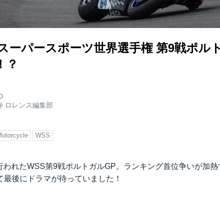
WSS]スーパースポーツ世界選手権 第9戦ポ
！？
0
@
ロレンス編集部
otorcycle
WSS
日に行われたWSS第9戦ポルトガルGP。ランキング首位争いが加
て最後にドラマが待っていました！