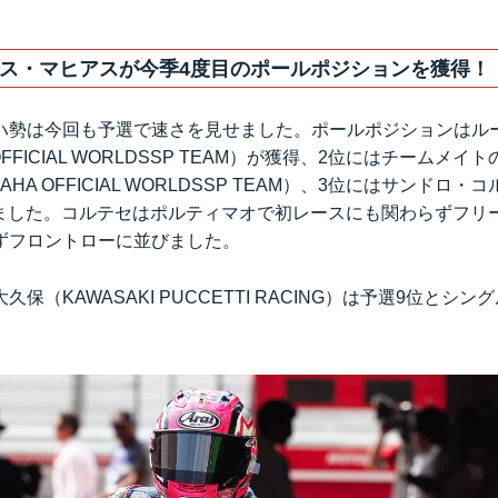
ス・マヒアスが今季4度目のポールポジションを獲得！
ハ勢は今回も予選で速さを見せました。ポールポジションはル
A OFFICIAL WORLDSSP TEAM）が獲得、2位にはチームメ
AHA OFFICIAL WORLDSSP TEAM）、3位にはサンドロ・コ
入りました。コルテセはポルティマオで初レースにも関わらずフリ
ずフロントローに並びました。
保（KAWASAKI PUCCETTI RACING）は予選9位とシ