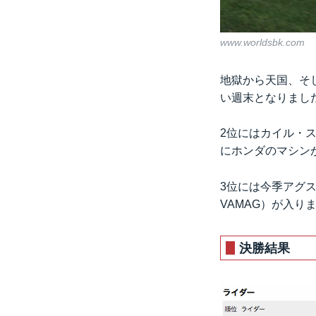
www.worldsbk.com
地獄から天国、そ
い週末となりまし
2位にはカイル・スミ
にホンダのマシン
3位には今季アグスタ
VAMAG）が入り
決勝結果