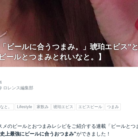
番「ビールに合うつまみ。」琥珀エビス"
弾:ビールとつまみとれいなと。】
4
@
ロレンス編集部
いなと。
Lifestyle
家飲み
琥珀エビス
エビスビール
つまみ
スメのビールとおつまみレシピをご紹介する連載「ビールとつ
上史上最強にビールに合うおつまみ"
ができました！