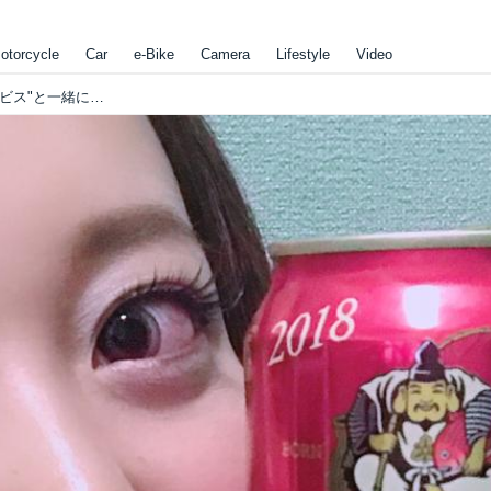
otorcycle
Car
e-Bike
Camera
Lifestyle
Video
連載史上1番「ビールに合うつまみ。」琥珀エビス"と一緒にいかが？【23弾:ビールとつまみとれいなと。】