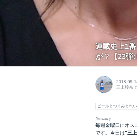
連載史上1
が？【23
2018-09-1
三上玲奈
ビールとつまみとれ
毎週金曜日にオス
です。今日は
"三