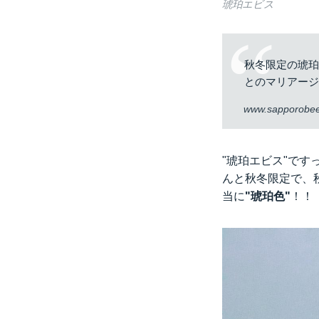
琥珀エビス
秋冬限定の琥珀
とのマリアー
www.sapporobee
"琥珀エビス"で
んと秋冬限定で、
当に
"琥珀色"
！！