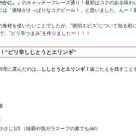
やかに。」
のキャッチーフレーズ通り！最初はコクのある味わ
には「後味がさっぱりなコクビール！」と思いました。んー！
の食材を使いたいことでしたが、"琥珀エビス"について知る前に
で、"ピリ辛つまみ"を作りましたー！！！
！"ピリ辛ししとうとエリンギ"
料理に選んだのは…
ししとうとエリンギ！
歯ごたえを残すこと
後
2
小さじ1/3 （味覇や鶏ガラスープの素でもok!）