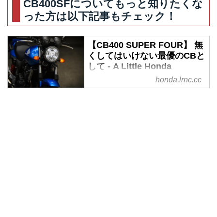
CB400SFについてもっと知りたくな
都でまったりツーリングをしてゆ
った方は以下記事もチェック！
きます。今回は目的地のかやぶき
の里へ到着！風情のある景色に癒
されます。
【CB400 SUPER FOUR】 無
くしてはいけない最優のCBと
して - A Little Honda
honda.lrnc.cc
400ccという排気量で、すべての
人に分け隔てなく接し、その名を
知らないライダーがいないほどの
知名度と抜きんでた高性能を持
つ……CB400スーパーフォアって
いうのは、ホンダの傑作のひとつ
なんです。