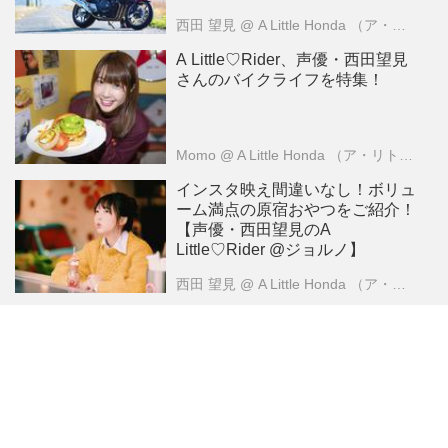
西田 望見
@ A Little Honda （ア・リトル・ホンダ）編集部
A Little♡Rider、声優・西田望見
さんのバイクライフを特集！
Momo
@ A Little Honda （ア・リトル・ホンダ）編集部
インスタ映え間違いなし！ボリュ
ーム満点の原宿おやつをご紹介！
【声優・西田望見のA
Little♡Rider @ジョルノ】
西田 望見
@ A Little Honda （ア・リトル・ホンダ）編集部