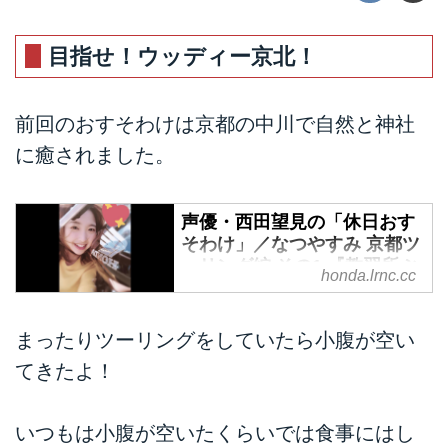
目指せ！ウッディー京北！
前回のおすそわけは京都の中川で自然と神社
に癒されました。
声優・西田望見の「休日おす
そわけ」／なつやすみ 京都ツ
ーリング編 その1 『教習所ぶ
honda.lrnc.cc
りの400ccにドキドキ』with
CB400SF - A Little Honda
まったりツーリングをしていたら小腹が空い
声優の西田望見がCB400SFと京
都でまったりツーリングをしてゆ
てきたよ！
きます。夏の風景とまったりした
旅をお届けいたします。
いつもは小腹が空いたくらいでは食事にはし