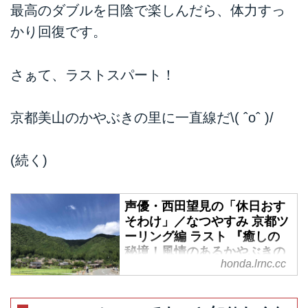
最高のダブルを日陰で楽しんだら、体力すっ
かり回復です。
さぁて、ラストスパート！
京都美山のかやぶきの里に一直線だ\( ˆoˆ )/
(続く)
声優・西田望見の「休日おす
そわけ」／なつやすみ 京都ツ
ーリング編 ラスト 『癒しの
秘境！風情のあるかやぶきの
honda.lrnc.cc
里に到着』with CB400SF - A
Little Honda
声優の西田望見がCB400SFと京